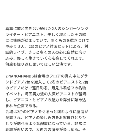
真摯に歌と向き合い続けた2人のシンガーソング
ライター・ピアニスト。美しく凛としたその歌
には情感が詰まっていて、聞くものを惹きつけて
やみません。2台のピアノ対面セットによる、対
話的ライブ。きっと多くの人の心に自然と溶け
込み、優しく生きていく心を宿してくれます。
何度も繰り返し聞いてほしい公演です。
2PIANO4HANDSは会場のフロアの真ん中にグラ
ンドピアノ2台を搬入して2名のピアニストと2台
のピアノだけで連日彩る、月見ル君想フの名物
イベント。毎回実力派の人気ピアニストが登場
し、ピアニストとピアノの魅力を存分に詰め込
まれた企画である。
会場は2台のピアノをぐるっと囲むように座席が
配置され、ピアノの楽しみ方をお客様ひとりひ
とりが選べるような配置になっている。非常に
距離が近いので、大迫力の演奏が楽しめる。そ