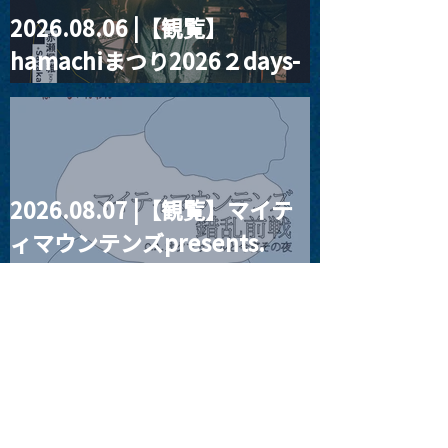
2026.08.06 |【観覧】
MoonRomantic
2021.03.09 
hamachiまつり2026２days-
Channel1周年記念Live
信】himarz (
月見ル君想フ編②
2026.08.07 |【観覧】マイテ
ィマウンテンズpresents.
“HALL-IN-ONE”
2026.08.08 |【観覧】Oaiko
pre.「これから」延期公演