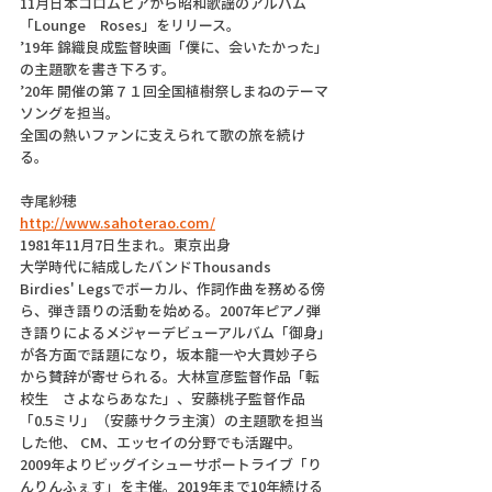
11月日本コロムビアから昭和歌謡のアルバム
「Lounge　Roses」をリリース。
’19年 錦織良成監督映画「僕に、会いたかった」
の主題歌を書き下ろす。
’20年 開催の第７１回全国植樹祭しまねのテーマ
ソングを担当。
全国の熱いファンに支えられて歌の旅を続け
る。
寺尾紗穂
http://www.sahoterao.com/
1981年11月7日生まれ。東京出身
大学時代に結成したバンドThousands 
Birdies' Legsでボーカル、作詞作曲を務める傍
ら、弾き語りの活動を始める。2007年ピアノ弾
き語りによるメジャーデビューアルバム「御身」
が各方面で話題になり，坂本龍一や大貫妙子ら
から賛辞が寄せられる。大林宣彦監督作品「転
校生　さよならあなた」、安藤桃子監督作品
「0.5ミリ」（安藤サクラ主演）の主題歌を担当
した他、 CM、エッセイの分野でも活躍中。
2009年よりビッグイシューサポートライブ「り
んりんふぇす」を主催。2019年まで10年続ける