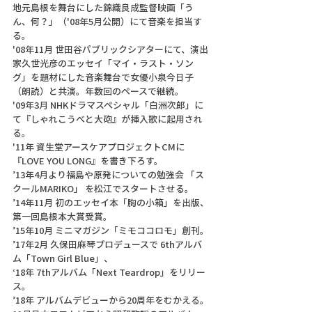
地元島根を舞台にした錦織良成監督映画「う
ん、何？」（'08年5月公開）にて音楽を担当す
る。
'08年11月 世田谷パブリックシアターにて、演出
家久世光彦のエッセイ「マイ・ラスト・ソン
グ」を題材にした音楽舞台で女優小泉今日子
（朗読）と共演。年数回のペースで継続。
'09年3月 NHKドラマスペシャル「白洲次郎」に
て『しゃれこうべと大砲』が挿入歌に起用され
る。
'11年 資生堂アースケアプロジェクトCMに
『LOVE YOU LONG』を書き下ろす。
’13年4月より福島や原発についての勉強会 「ス
クールMARIKO」 を松江でスタートさせる。
’14年11月 初のエッセイ本「胸の小箱」を出版、
第一回島根本大賞受賞。
’15年10月 ミニマガジン「ミモココロモ」創刊。
’17年2月 久保田麻琴プロデュースで 6thアルバ
ム「Town Girl Blue」、
‘18年 7thアルバム「Next Teardrop」をリリー
ス。
’18年 アルバムデビューから20周年をむかえる。