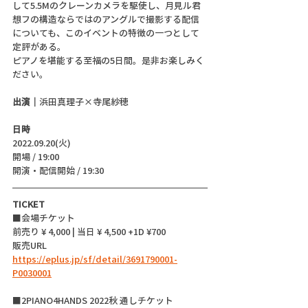
して5.5Mのクレーンカメラを駆使し、月見ル君
想フの構造ならではのアングルで撮影する配信
についても、このイベントの特徴の一つとして
定評がある。
ピアノを堪能する至福の5日間。是非お楽しみく
ださい。
出演｜
浜田真理子×寺尾紗穂
日時
2022.09.20(火)
開場 / 19:00
開演・配信開始 / 19:30
TICKET
■会場チケット 
前売り ¥ 4,000 | 当日 ¥ 4,500 +1D ¥700
販売URL 
https://eplus.jp/sf/detail/3691790001-
P0030001
■2PIANO4HANDS 2022秋 通しチケット  