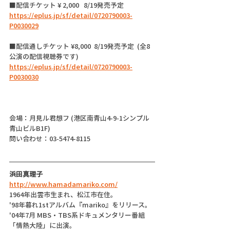
■配信チケット ¥ 2,000   8/19発売予定
https://eplus.jp/sf/detail/0720790003-
P0030029
■配信通しチケット ¥8,000  8/19発売予定  (全8
公演の配信視聴券です)
https://eplus.jp/sf/detail/0720790003-
P0030030
会場：月見ル君想フ (港区南青山4-9-1シンプル
青山ビルB1F)
問い合わせ：03-5474-8115
浜田真理子
http://www.hamadamariko.com/
1964年出雲市生まれ、松江市在住。
'98年暮れ1stアルバム『mariko』をリリース。
'04年7月 MBS・TBS系ドキュメンタリー番組
「情熱大陸」に出演。