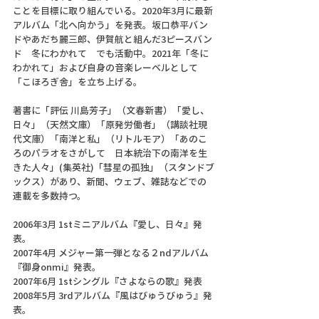
ことを目標に取り組んでいる。2020年3月に最新
アルバム「北へ向かう」を発表。坂口恭平バン
ドやあだち麗三郎、伊賀航と組んだ3ピースバン
ド　冬にわかれて　でも活動中。2021年「冬に
わかれて」および自身の音楽レーベルとして
「こほろぎ舎」を立ち上げる。
著書に「評伝 川島芳子」（文春新書）「愛し、
日々」（天然文庫）「原発労働者」（講談社現
代文庫）「南洋と私」（リトルモア）「あのこ
ろのパラオをさがして　日本統治下の南洋を生
きた人々」(集英社)「彗星の孤独」（スタンドブ
ックス）があり、新聞、ウェブ、雑誌などでの
連載を多数持つ。
2006年3月 1stミニアルバム『愛し、日々』発
表。
2007年4月 メジャー第一弾となる２ndアルバム
『御身onmi』発表。
2007年6月 1stシングル『さよならの歌』発表
2008年5月 3rdアルバム『風はびゅうびゅう』発
表。