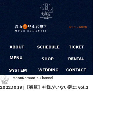
ログイン / 新規登録
ABOUT
SCHEDULE
TICKET
MENU
SHOP
RENTAL
SYSTEM
WEDDING
CONTACT
MoonRomantic-Channel
2022.10.19 |【観覧】神様がいない隙に vol.2