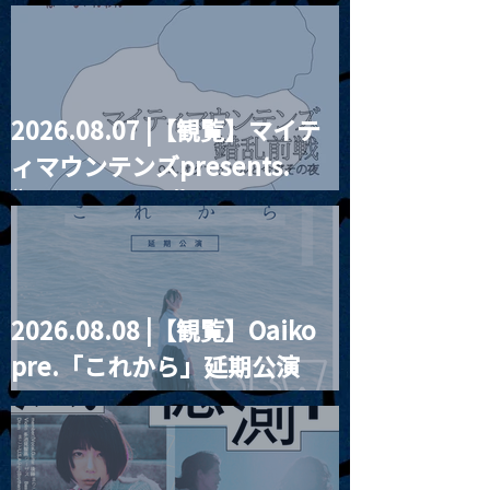
2026.08.07 |【観覧】マイテ
MoonRomantic
2021.03.20夜
ィマウンテンズpresents.
Channel1周年記念Live
『Payrin’s 桜
誕祭「卍解・千
“HALL-IN-ONE”
餅」』
2026.08.08 |【観覧】Oaiko
pre.「これから」延期公演
Blurred City Lights × 17歳
とベルリンの壁