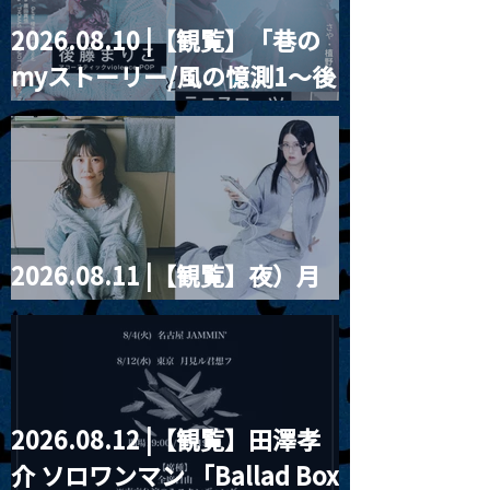
2026.08.10 |【観覧】「巷の
myストーリー/風の憶測1～後
藤まりこアコースティック
violence POPとテニスコー
ツ」
2026.08.11 |【観覧】夜）月
見ル君想フpre. Sugar Shock
2026.08.12 |【観覧】田澤孝
介 ソロワンマン 「Ballad Box