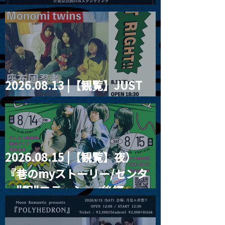
2026」
2026.08.13 |【観覧】JUST
RIGHT!! vol.26
2026.08.15 |【観覧】夜）
『巷のmyストーリー/センタ
ー"訳"フラッシュ⚡️後編』