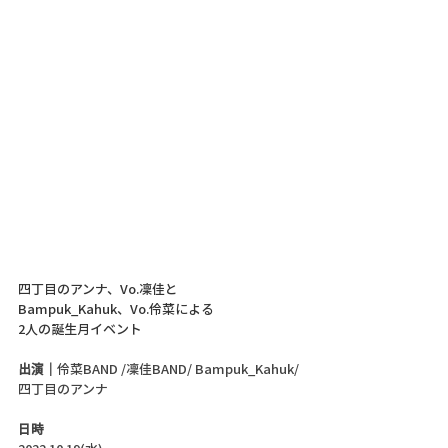
四丁目のアンナ、Vo.凜佳と
Bampuk_Kahuk、Vo.伶菜による
2人の誕生月イベント
出演｜
伶菜BAND /凜佳BAND/ Bampuk_Kahuk/ 
四丁目のアンナ
日時