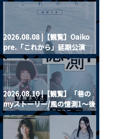
“HALL-IN-ONE”
2026.08.08 |【観覧】Oaiko
pre.「これから」延期公演
Blurred City Lights × 17歳
とベルリンの壁
2026.08.10 |【観覧】「巷の
myストーリー/風の憶測1～後
藤まりこアコースティック
violence POPとテニスコー
ツ」