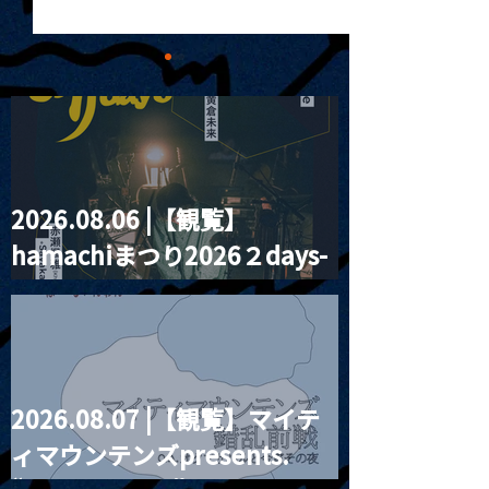
2026.08.06 |【観覧】
MoonRomantic
2021.03.20夜
hamachiまつり2026２days-
Channel1周年記念Live
『Payrin’s 桜
誕祭「卍解・千
月見ル君想フ編②
餅」』
2026.08.07 |【観覧】マイテ
ィマウンテンズpresents.