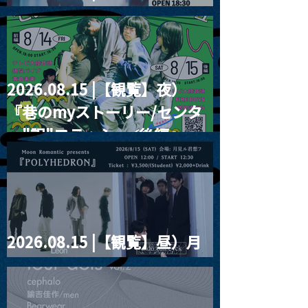
RIGHT!! vol.26
2026.08.15 |【観覧】夜）
『巷のmyストーリー/センタ
ー"訳"フラッシュ⚡️後編』
2026.08.15 |【観覧】昼）月
見ルpre.『POLYHEDRON』