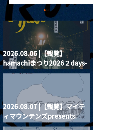
2026.08.06 |【観覧】
MoonRomantic
2021.03.20夜
hamachiまつり2026２days-
Channel1周年記念Live
『Payrin’s 桜
誕祭「卍解・千
月見ル君想フ編②
餅」』
2026.08.07 |【観覧】マイテ
ィマウンテンズpresents.
“HALL-IN-ONE”