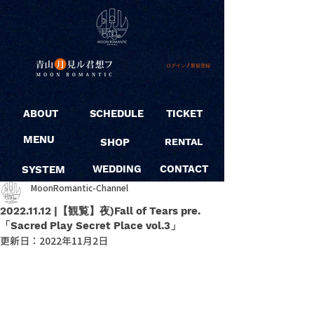
ログイン / 新規登録
ABOUT
SCHEDULE
TICKET
MENU
SHOP
RENTAL
SYSTEM
WEDDING
CONTACT
MoonRomantic-Channel
2022.11.12 |【観覧】夜)Fall of Tears pre.
「Sacred Play Secret Place vol.3」
更新日：
2022年11月2日