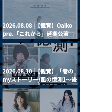
2026.08.08 |【観覧】Oaiko
pre.「これから」延期公演
Blurred City Lights × 17歳
とベルリンの壁
2026.08.10 |【観覧】「巷の
myストーリー/風の憶測1～後
藤まりこアコースティック
violence POPとテニスコー
ツ」