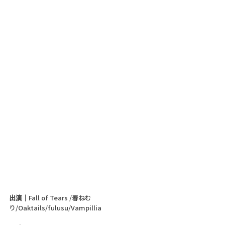
出演｜
Fall of Tears /春ねむ
り/Oaktails/fulusu/Vampillia