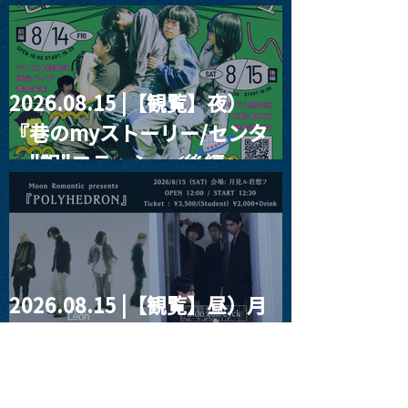
RIGHT!! vol.26
2026.08.15 |【観覧】夜）
『巷のmyストーリー/センタ
ー"訳"フラッシュ⚡️後編』
2026.08.15 |【観覧】昼）月
見ルpre.『POLYHEDRON』