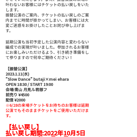
叶わないお客様にはチケットの払い戻しをいた
します。
振替公演のご案内、チケットの払い戻しのご案
内までに時間が掛かってしまい、お客様には大
変ご迷惑をお掛けしたことお詫び申し上げま
す。
延期公演も当初予定した公演内容と変わらない
編成での実現が叶いました。参加されるお客様
にお楽しみいただけるよう、引き続き準備をし
て参りますので何卒ご期待ください！
【振替公演】
2023.1.11(水)
”Slow Dance” butaji×mei ehara
OPEN 18:30 / START 19:00
会場:青山 月見ル君想フ
前売り ¥4500
配信 ¥2000
※6/28の来場チケットをお持ちのお客様は延期
公演でもそのままチケットをご使用いただけま
す。
【払い戻し】
払い戻し期間:2022年10月5日 