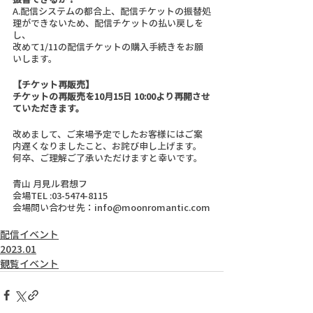
A.配信システムの都合上、配信チケットの振替処
理ができないため、配信チケットの払い戻しを
し、
改めて1/11の配信チケットの購入手続きをお願
いします。
【チケット再販売】
チケットの再販売を10月15日 10:00より再開させ
ていただきます。
改めまして、ご来場予定でしたお客様にはご案
内遅くなりましたこと、お詫び申し上げます。
何卒、ご理解ご了承いただけますと幸いです。
青山 月見ル君想フ
会場TEL :03-5474-8115
会場問い合わせ先：info@moonromantic.com
配信イベント
2023.01
観覧イベント