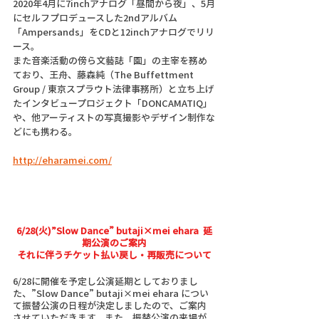
2020年4月に7inchアナログ「昼間から夜」、5月
にセルフプロデュースした2ndアルバム
「Ampersands」をCDと12inchアナログでリリ
ース。
また音楽活動の傍ら文藝誌「園」の主宰を務め
ており、王舟、藤森純（The Buffettment 
Group / 東京スプラウト法律事務所）と立ち上げ
たインタビュープロジェクト「DONCAMATIQ」
や、他アーティストの写真撮影やデザイン制作な
どにも携わる。
http://eharamei.com/
6/28(火)”Slow Dance” butaji×mei ehara  延
期公演のご案内
それに伴うチケット払い戻し・再販売について
6/28に開催を予定し公演延期としておりまし
た、”Slow Dance” butaji×mei ehara につい
て振替公演の日程が決定しましたので、ご案内
させていただきます。また、振替公演の来場が