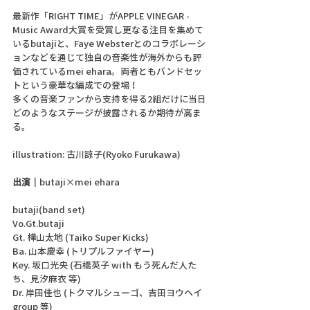
最新作「RIGHT TIME」がAPPLE VINEGAR - 
Music Award大賞を受賞し更なる注目を集めて
いるbutajiと、Faye Websterとのコラボレーシ
ョンなどを通じて独自の音楽性が海外からも評
価されているmei ehara。両者ともバンドセッ
トという豪華な編成での登場！
多くの音楽ファンから支持を得る2組だけに当日
どのようなステージが披露されるか期待が高ま
る。
illustration: 古川諒子(Ryoko Furukawa)
出演｜
butaji×mei ehara
butaji(band set)
Vo.Gt.butaji
Gt. 樺山太地 (Taiko Super Kicks)
Ba. 山本慶幸 (トリプルファイヤー)
Key. 坂口光央 (石橋英子 with もう死んだ人た
ち、見汐麻衣 等)
Dr. 岸田佳也 (トクマルシューゴ、吉田ヨウヘイ
group 等)