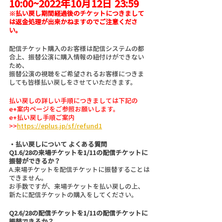
10:00~2022年10月12日 23:59
※払い戻し期間経過後のチケットにつきまして
は返金処理が出来かねますのでご注意くださ
い。
配信チケット購入のお客様は配信システムの都
合上、振替公演に購入情報の紐付けができない
ため、
振替公演の視聴をご希望されるお客様につきま
しても皆様払い戻しをさせていただきます。
払い戻しの詳しい手順につきましては下記の
e+案内ページをご参照お願いします。
e+払い戻し手順ご案内
>>
https://eplus.jp/sf/refund1
・払い戻しについて よくある質問
Q1.6/28の来場チケットを1/11の配信チケットに
振替ができるか？
A.来場チケットを配信チケットに振替することは
できません。
お手数ですが、来場チケットを払い戻しの上、
新たに配信チケットの購入をしてください。
Q2.6/28の配信チケットを1/11の配信チケットに
振替できるか？