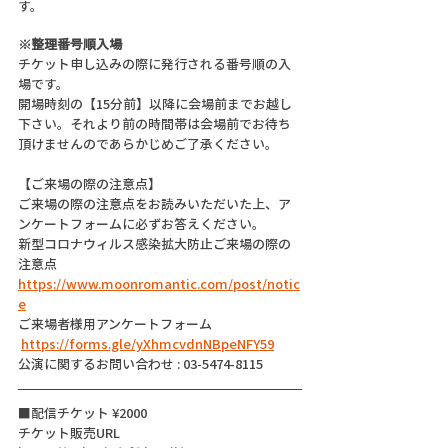
す。
※整理番号順入場
チケット申し込みの際に発行される番号順の入
場です。
開場時刻の【15分前】以降に会場前までお越し
下さい。それより前の時間帯は会場前でお待ち
頂けませんのであらかじめご了承ください。
【ご来場の際の注意点】
ご来場の際の注意点をお読みいただいた上、ア
ンケートフォームに必ずお答えください。
新型コロナウィルス感染拡大防止ご来場の際の
注意点
https://www.moonromantic.com/post/notic
e
ご来場者様用アンケートフォーム
https://forms.gle/yXhmcvdnNBpeNFY59
公演に関するお問い合わせ : 03-5474-8115
■配信チケット ¥2000
チケット販売URL