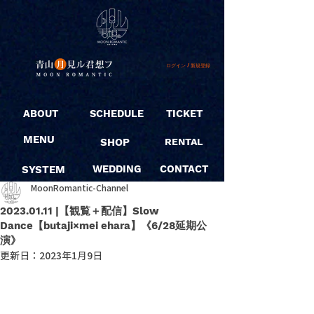
ログイン / 新規登録
ABOUT
SCHEDULE
TICKET
MENU
SHOP
RENTAL
SYSTEM
WEDDING
CONTACT
MoonRomantic-Channel
2023.01.11 |【観覧＋配信】Slow
Dance【butaji×mei ehara】《6/28延期公
演》
更新日：
2023年1月9日