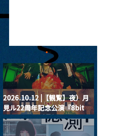
2026.10.12 |【観覧】夜）月
MoonRomantic
2021.03.20夜
見ル22周年記念公演『8bit
Channel1周年記念Live
『Payrin’s 桜
誕祭「卍解・千
strawberry』
餅」』