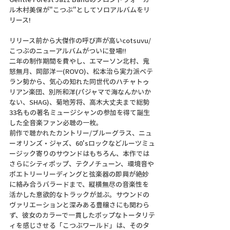
ル木村美保が"こつぶ"としてソロアルバムをリ
リース!
リリース前から大傑作の呼び声が高いcotsuvu/
こつぶのニューアルバムがついに登場!!
二年の制作期間を費やし、エマーソン北村、鬼
怒無月、岡部洋一(ROVO)、松本治ら実力派ベテ
ラン勢から、気心の知れた同世代のハチャトゥ
リアン楽団、別所和洋(パジャマで海なんかいか
ない、SHAG)、菊地芳将、高木大丈夫まで総勢
33名もの著名ミュージシャンの参加を得て誕生
した全音楽ファン必聴の一枚。
前作で聴かれたカントリー/ブルーグラス、ニュ
ーオリンズ・ジャズ、60'sロックなどルーツミュ
ージック寄りのサウンドはもちろん、本作では
さらにシティポップ、テクノチューン、環境音や
ポエトリーリーディングと弦楽器の即興が絶妙
に絡み合うバラードまで、縦横無尽の音楽性を
活かした意欲的なトラックが並ぶ。サウンドの
ヴァリエーションと深みある豊穣さにも関わら
ず、彼女のカラーで一貫したポップなトータリテ
ィを感じさせる「こつぶワールド」は、そのタ