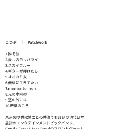
こつぶ　｜　Patchwork
1.誰そ彼
2.愛しのヨッパライ
3.スカイブルー
4.ギターが弾けたら
5.オオカミ女
6.無駄に生きてたい
7.memento mori
8.元の木阿弥
9.窓の外には
10.若葉のころ
東京03や香取慎吾との共演でも話題の現代日本
屈指のエンタテインメントビックバンド、
Gentle Forest Jazz Bandのフロントヴォーカ