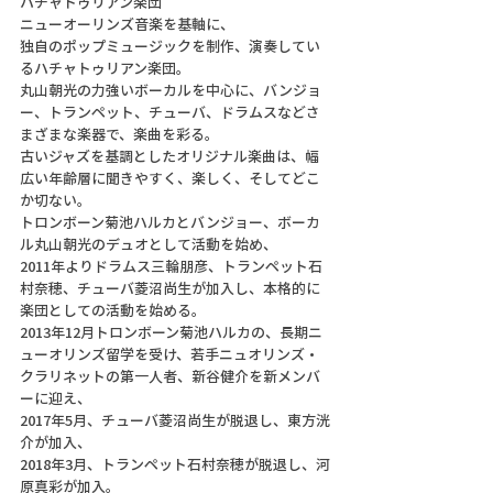
ハチャトゥリアン楽団
ニューオーリンズ音楽を基軸に、
独自のポップミュージックを制作、演奏してい
るハチャトゥリアン楽団。
丸山朝光の力強いボーカルを中心に、バンジョ
ー、トランペット、チューバ、ドラムスなどさ
まざまな楽器で、楽曲を彩る。
古いジャズを基調としたオリジナル楽曲は、幅
広い年齢層に聞きやすく、楽しく、そしてどこ
か切ない。
トロンボーン菊池ハルカとバンジョー、ボーカ
ル丸山朝光のデュオとして活動を始め、
2011年よりドラムス三輪朋彦、トランペット石
村奈穂、チューバ菱沼尚生が加入し、本格的に
楽団としての活動を始める。
2013年12月トロンボーン菊池ハルカの、長期ニ
ューオリンズ留学を受け、若手ニュオリンズ・
クラリネットの第一人者、新谷健介を新メンバ
ーに迎え、
2017年5月、チューバ菱沼尚生が脱退し、東方洸
介が加入、
2018年3月、トランペット石村奈穂が脱退し、河
原真彩が加入。