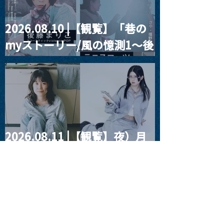
2026.08.10 |【観覧】「巷の
myストーリー/風の憶測1～後
藤まりこアコースティック
violence POPとテニスコー
ツ」
2026.08.11 |【観覧】夜）月
見ル君想フpre. Sugar Shock
2026.08.12 |【観覧】田澤孝