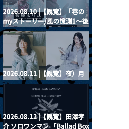
2026.08.10 |【観覧】「巷の
MoonRomantic
2021.03.09 
myストーリー/風の憶測1～後
Channel1周年記念Live
信】himarz (
藤まりこアコースティック
violence POPとテニスコー
ツ」
2026.08.11 |【観覧】夜）月
見ル君想フpre. Sugar Shock
2026.08.12 |【観覧】田澤孝
介 ソロワンマン 「Ballad Box