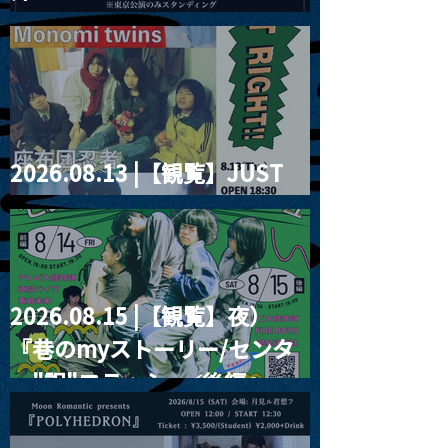
2026」
2026.08.13 |【観覧】JUST
RIGHT!! vol.26
2026.08.15 |【観覧】夜）
『巷のmyストーリー/センタ
ー"訳"フラッシュ⚡️後編』