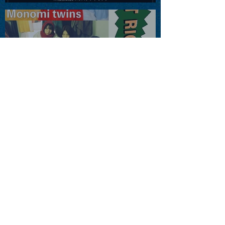
2026」
2026.08.13 |【観覧】JUST
RIGHT!! vol.26
2026.08.15 |【観覧】夜）
『巷のmyストーリー/センタ
ー"訳"フラッシュ⚡️後編』