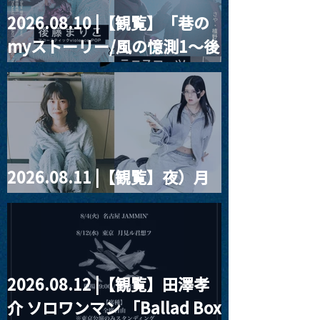
2026.08.10 |【観覧】「巷の
MoonRomantic
2021.03.20夜
myストーリー/風の憶測1～後
Channel1周年記念Live
『Payrin’s 桜
誕祭「卍解・千
藤まりこアコースティック
餅」』
violence POPとテニスコー
ツ」
2026.08.11 |【観覧】夜）月
見ル君想フpre. Sugar Shock
2026.08.12 |【観覧】田澤孝
介 ソロワンマン 「Ballad Box