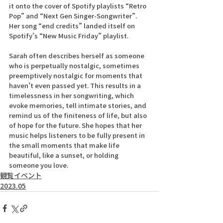
it onto the cover of Spotify playlists “Retro 
Pop” and “Next Gen Singer-Songwriter”. 
Her song “end credits” landed itself on 
Spotify’s “New Music Friday” playlist. 
Sarah often describes herself as someone 
who is perpetually nostalgic, sometimes 
preemptively nostalgic for moments that 
haven’t even passed yet. This results in a 
timelessness in her songwriting, which 
evoke memories, tell intimate stories, and 
remind us of the finiteness of life, but also 
of hope for the future. She hopes that her 
music helps listeners to be fully present in 
the small moments that make life 
beautiful, like a sunset, or holding 
someone you love.
観覧イベント
2023.05