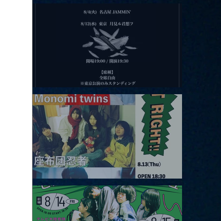
2026.08.11 |【観覧】夜）月見ル君想フpre. Sugar Shock
2026.08.12 |【観覧】田澤孝介 ソロワンマン 「Ballad Box 2026」
2026.08.13 |【観覧】JUST RIGHT!! vol.26