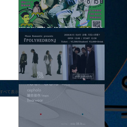
2026.08.15 |【観覧】夜）『巷のmyストーリー/センター"訳"フラ
ッシュ⚡️後編』
2026.08.15 |【観覧】昼）月見ルpre.『POLYHEDRON』
すべて表示