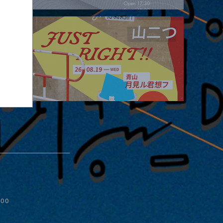
2026.08.16 |【観覧】夜）four dots vol.2
2026.08.19 |【観覧】JUST RIGHT!! vol.27
:00