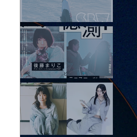
2026.08.08 |【観覧】Oaiko pre.「これから」延期公演 Blurred
City Lights × 17歳とベルリンの壁
2026.08.10 |【観覧】「巷のmyストーリー/風の憶測1～後藤まりこ
アコースティックviolence POPとテニスコーツ」