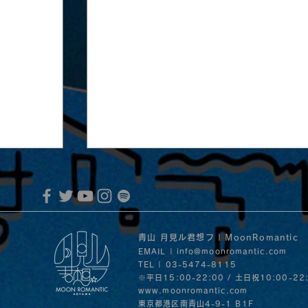
青山 月見ル君想フ | MoonRomantic
EMAIL |
info@moonromantic.com
TEL | 03-5474-8115
※平日15:00-22:00 / 土日祝10:00-22
www.moonromantic.com
​東京都港区南青山4-9-1 B1F