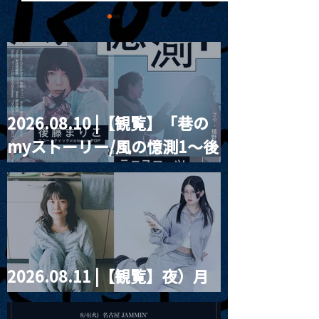
2026.08.10 |【観覧】「巷の
MoonRomantic
2021.03.20夜
myストーリー/風の憶測1～後
Channel1周年記念Live
『Payrin’s 桜
誕祭「卍解・千
藤まりこアコースティック
餅」』
violence POPとテニスコー
ツ」
2026.08.11 |【観覧】夜）月
見ル君想フpre. Sugar Shock