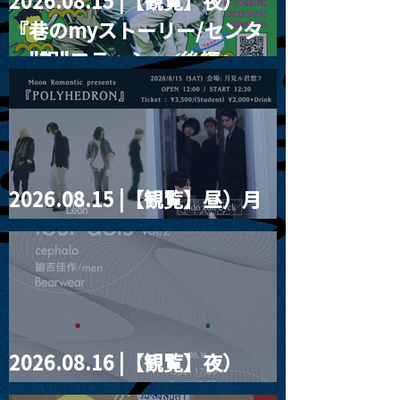
2026.08.15 |【観覧】夜）
『巷のmyストーリー/センタ
ー"訳"フラッシュ⚡️後編』
2026.08.15 |【観覧】昼）月
見ルpre.『POLYHEDRON』
2026.08.16 |【観覧】夜）
four dots vol.2