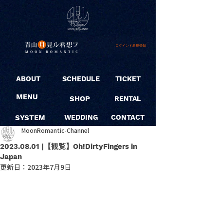
ログイン / 新規登録
ABOUT
SCHEDULE
TICKET
MENU
SHOP
RENTAL
SYSTEM
WEDDING
CONTACT
MoonRomantic-Channel
2023.08.01 |【観覧】Oh!DirtyFingers in
Japan
更新日：
2023年7月9日