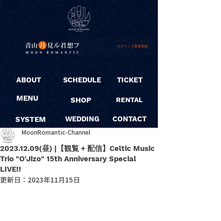
ログイン / 新規登録
ABOUT
SCHEDULE
TICKET
MENU
SHOP
RENTAL
SYSTEM
WEDDING
CONTACT
MoonRomantic-Channel
2023.12.09(昼) |【観覧 + 配信】Celtic Music
Trio "O'Jizo" 15th Anniversary Special
LIVE!!
更新日：
2023年11月15日