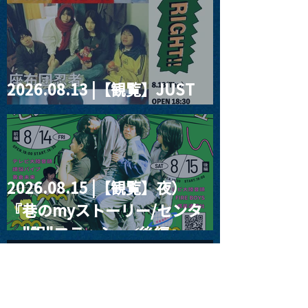
2026.08.13 |【観覧】JUST
RIGHT!! vol.26
2026.08.15 |【観覧】夜）
『巷のmyストーリー/センタ
ー"訳"フラッシュ⚡️後編』