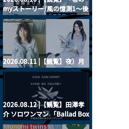
2023.12.02 |【観覧】元
2023.12.02 
myストーリー/風の憶測1～後
kiyuka 2nd on
松美紅ワンマンライブ
live 「めいで
「月で会いましょう」
藤まりこアコースティック
ゅ」
violence POPとテニスコー
ツ」
2026.08.11 |【観覧】夜）月
見ル君想フpre. Sugar Shock
2026.08.12 |【観覧】田澤孝
介 ソロワンマン 「Ballad Box
2026」