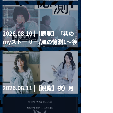
Blurred City Lights × 17歳
とベルリンの壁
2026.08.10 |【観覧】「巷の
myストーリー/風の憶測1～後
藤まりこアコースティック
violence POPとテニスコー
ツ」
2026.08.11 |【観覧】夜）月
見ル君想フpre. Sugar Shock