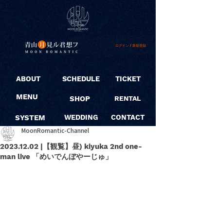
ログイン / 新規登録
ABOUT
SCHEDULE
TICKET
MENU
SHOP
RENTAL
SYSTEM
WEDDING
CONTACT
MoonRomantic-Channel
2023.12.02 |【観覧】昼) kiyuka 2nd one-
man live 「めいでんぼやーじゅ」