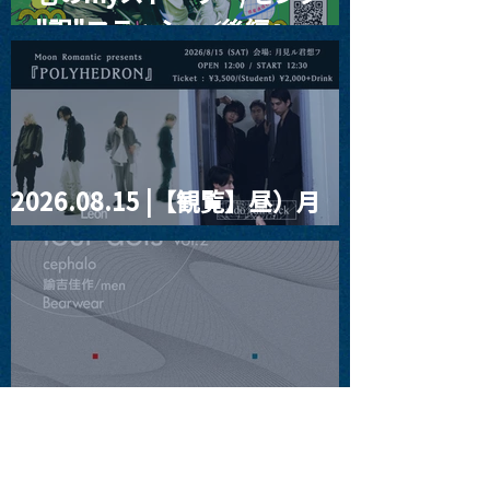
ー"訳"フラッシュ⚡️後編』
2026.08.15 |【観覧】昼）月
見ルpre.『POLYHEDRON』
2026.08.16 |【観覧】夜）
four dots vol.2