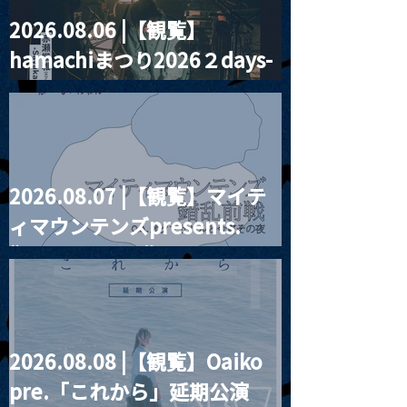
2026.08.06 |【観覧】
MoonRomantic
2021.03.20夜
hamachiまつり2026２days-
Channel1周年記念Live
『Payrin’s 桜
誕祭「卍解・千
月見ル君想フ編②
餅」』
2026.08.07 |【観覧】マイテ
ィマウンテンズpresents.
“HALL-IN-ONE”
2026.08.08 |【観覧】Oaiko
pre.「これから」延期公演