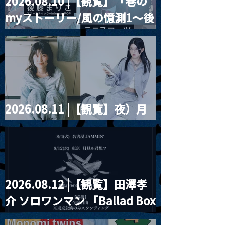
2026.08.10 |【観覧】「巷の
myストーリー/風の憶測1～後
藤まりこアコースティック
violence POPとテニスコー
ツ」
2026.08.11 |【観覧】夜）月
見ル君想フpre. Sugar Shock
2026.08.12 |【観覧】田澤孝
介 ソロワンマン 「Ballad Box
2026」