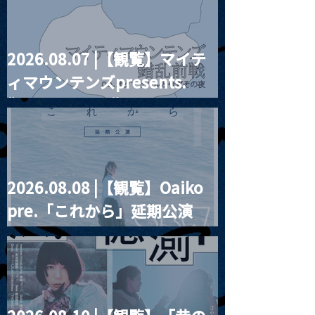
2026.08.07 |【観覧】マイテ
2023.02.02 |【観覧】
2024.02.03 
ィマウンテンズpresents.
【2024.0202
Suming スミン
DIALUCK(Acoustic)】
《Sanga’ayen k
“HALL-IN-ONE”
道中ご無事で》L
2026.08.08 |【観覧】Oaiko
pre.「これから」延期公演
Blurred City Lights × 17歳
とベルリンの壁