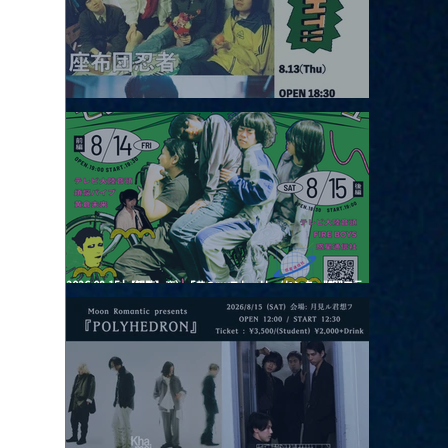
2026.08.13 |【観覧】JUST RIGHT!! vol.26
2026.08.15 |【観覧】夜）『巷のmyストーリー/センター"訳"フラ
ッシュ⚡️後編』