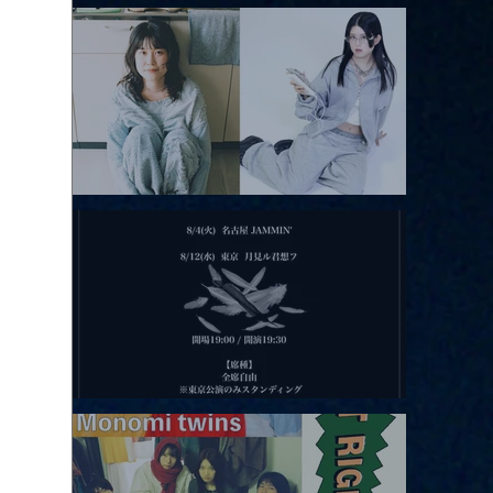
アコースティックviolence POPとテニスコーツ」
2026.08.11 |【観覧】夜）月見ル君想フpre. Sugar Shock
2026.08.12 |【観覧】田澤孝介 ソロワンマン 「Ballad Box 2026」