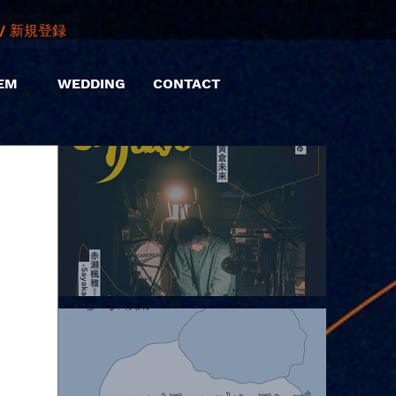
/ 新規登録
EM
WEDDING
CONTACT
2026.08.06 |【観覧】hamachiまつり2026２days-月見ル君想フ編
②