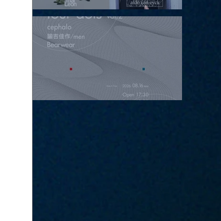
2026.08.15 |【観覧】昼）月見ルpre.『POLYHEDRON』
2026.08.16 |【観覧】夜）four dots vol.2