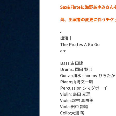
Sax&Fluteに海野あゆみ
尚、出演者の変更に伴うチケ
-
出演｜
The Pirates A Go Go
are
Bass:吉田建
Drums: 岡田 梨沙
Guitar:清水 shimmy ひろたか
Piano:山﨑文一朗
Percussion:シマダボーイ
Violin: 島田 光理
Violin:霜村 真由美
Viola:田中 詩織
Cello:大浦 萌