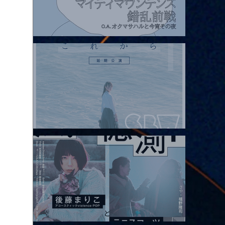
2026.08.07 |【観覧】マイティマウンテンズpresents. “HALL-IN-
ONE”
2026.08.08 |【観覧】Oaiko pre.「これから」延期公演 Blurred
City Lights × 17歳とベルリンの壁
2026.08.10 |【観覧】「巷のmyストーリー/風の憶測1～後藤まりこ