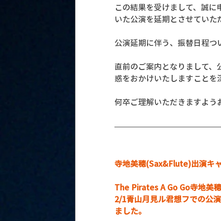
この結果を受けまして、誠に申
いた公演を延期とさせていた
公演延期に伴う、振替日程つ
直前のご案内となりまして、
惑をおかけいたしますことを
何卒ご理解いただきますよう
寺地美穂(Sax&Flute)出
The Pirates A Go Go
2/1青山月見ル君想フでの公演
ました。