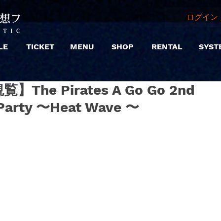
ログイン 
LE
TICKET
MENU
SHOP
RENTAL
SYST
観覧】The Pirates A Go Go 2nd
 Party 〜Heat Wave 〜