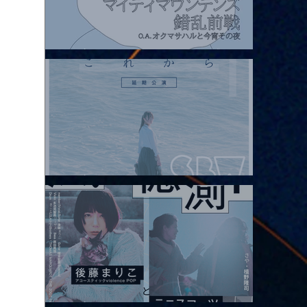
2026.08.07 |【観覧】マイティマウンテンズpresents. “HALL-IN-
ONE”
2026.08.08 |【観覧】Oaiko pre.「これから」延期公演 Blurred
City Lights × 17歳とベルリンの壁
2026.08.10 |【観覧】「巷のmyストーリー/風の憶測1～後藤まりこ