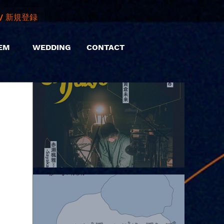
/ 新規登録
EM
WEDDING
CONTACT
2026.08.06 |【観覧】hamachiまつり2026２days-月見ル君想フ編
②