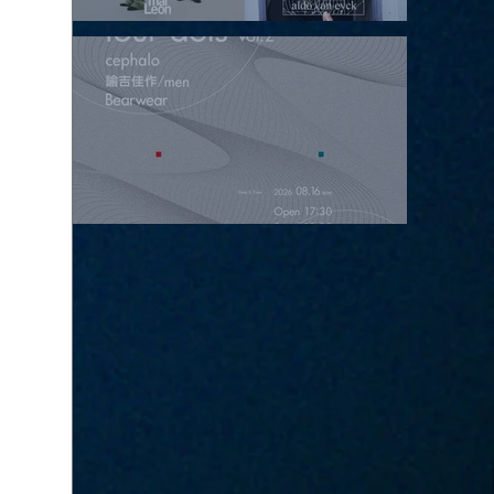
2026.08.15 |【観覧】昼）月見ルpre.『POLYHEDRON』
2026.08.16 |【観覧】夜）four dots vol.2