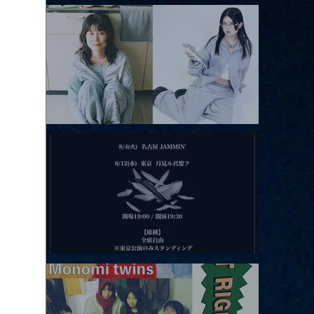
アコースティックviolence POPとテニスコーツ」
2026.08.11 |【観覧】夜）月見ル君想フpre. Sugar Shock
2026.08.12 |【観覧】田澤孝介 ソロワンマン 「Ballad Box 2026」