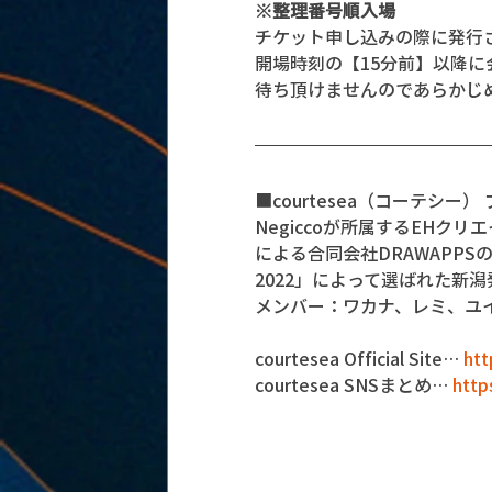
※整理番号順入場
チケット申し込みの際に発行
開場時刻の【15分前】以降
待ち頂けませんのであらかじ
■courtesea（コーテシー
Negiccoが所属するEHク
による合同会社DRAWAPPS
2022」によって選ばれた新
メンバー：ワカナ、レミ、ユ
courtesea Official Site… 
htt
courtesea SNSまとめ… 
https