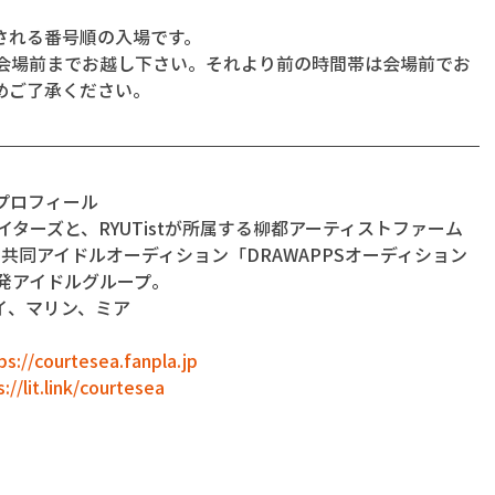
される番号順の入場です。
に会場前までお越し下さい。それより前の時間帯は会場前でお
めご了承ください。
） プロフィール
リエイターズと、RYUTistが所属する柳都アーティストファーム
の共同アイドルオーディション「DRAWAPPSオーディション
潟発アイドルグループ。
イ、マリン、ミア
ps://courtesea.fanpla.jp
://lit.link/courtesea