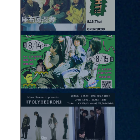
2026.08.13 |【観覧】JUST RIGHT!! vol.26
2026.08.15 |【観覧】夜）『巷のmyストーリー/センター"訳"フラ
ッシュ⚡️後編』