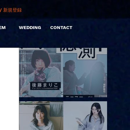
/ 新規登録
EM
WEDDING
CONTACT
2026.08.10 |【観覧】「巷のmyストーリー/風の憶測1～後藤まりこ
アコースティックviolence POPとテニスコーツ」