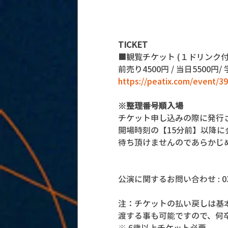
TICKET
■観覧チケット (１ドリンク付
前売り4500円 / 当日5500円/
https://peatix.com/event/3
※整理番号順入場
チケット申し込みの際に発行
開場時刻の【15分前】以降
待ち頂けませんのであらかじ
公演に関するお問い合わせ : 03-5
注：チケットの払い戻しは基
渡する事も可能ですので、何
※ 6歳以上チケット必要。