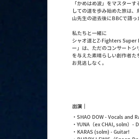
「かめはめ波」をマスターす
しての道を歩み始めた旅は、
山先生の逝去後にBBCで語っ
私たちと一緒に
シャオ道とZ-Fighters S
ー」は、ただのコンサートシ
を与えた素晴らしい創作者た
お見逃しなく。
出演｜
・SHAO DOW - Vocals and R
・YUNA（ex CHAI, solm）-
・KARAS (solm) - Guitar!
・BUBBY LEWIS（Snoop Dogg