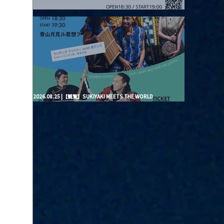
2026.08.20 |【観覧】月見ル君想フpre. “Brand New Moon #3”
2026.08.25 |【観覧】SUKIYAKI MEETS THE WORLD
presentsLINDIGO FAMILY with ANNA SATO, ODUCHU modern
voices from open sea and vast plains