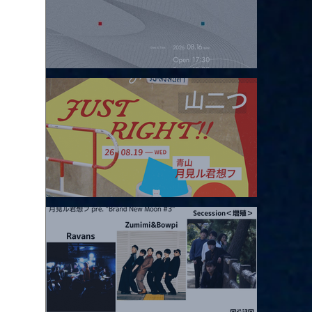
2026.08.16 |【観覧】夜）four dots vol.2
2026.08.19 |【観覧】JUST RIGHT!! vol.27