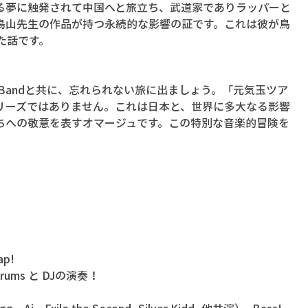
る夢に触発されて中国へと旅立ち、武道家でありラッパーと
鳥山先生の作品が持つ永続的な影響の証です。これは彼が鳥
た話です。
uper Bandと共に、忘れられない旅に出ましょう。「元気玉ツア
リーズではありません。これは日本と、世界に多大なる影響
ちへの敬意を表すオマージュです。この特別な音楽的冒険を
ap!
 Drums と DJの演奏！
、Ai、Exile the Second, Silver Kidd, 他共演）- Bass!