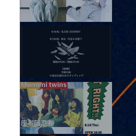
2026.08.11 |【観覧】夜）月見ル君想フpre. Sugar Shock
2026.08.12 |【観覧】田澤孝介 ソロワンマン 「Ballad Box 2026」