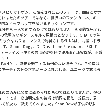
「スピリットボム」に触発されたこのツアーは、団結とサポ
これはただのツアーではなく、世界中のファンのエネルギー
の爆発的なヒップホップを届けるミッションです。
な任務を一人で面するわけではありません。画期的な完全即
、その電撃的なギタースキルで原動力となります。CHAIでの革
ナミックなパフォーマンスで称賛されるYUNAは、力強いドラ
oop Dogg、Dr. Dre、Lupe Fiasco、AI、EXILE 
説的アーティスト達との共演経歴を持つBUBBY LEWISが、正確
ます！
UPER BAND」、聴衆を魅了する前例のない連合です。各公演は、
のアーティストの才能が一つに融合した、ユニークで忘れら
は彼の遺産に公式に認められたものではありませんが、彼の
ュートです。鳥山明先生の芸術は境界を超え、想像力、勇
て私たちに教えてくれました。Shao Dowが子供の頃に