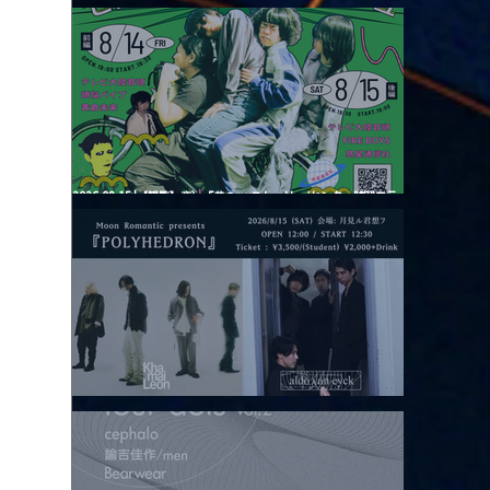
2026.08.13 |【観覧】JUST RIGHT!! vol.26
2026.08.15 |【観覧】夜）『巷のmyストーリー/センター"訳"フラ
ッシュ⚡️後編』
2026.08.15 |【観覧】昼）月見ルpre.『POLYHEDRON』