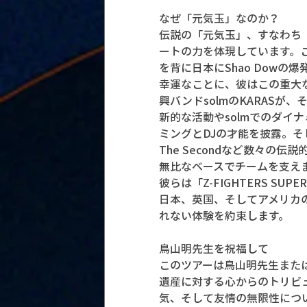
なぜ「元気玉」なのか？
伝説の「元気玉」、すなわち
ートの力を体現しています。
を背に日本にShao Dow
幸運なことに、彼はこの重大
興バンドsolmのKARASが
新的な活動やsolmでのダイ
ミングとDJの才能を披露。そして、Sn
The Secondなど数々の伝
無比なベースでチームを支え
彼らは「Z-FIGHTERS S
日本、英国、そしてアメリカ
れない体験を約束します。
鳥山明先生を祝福して
このツアーは鳥山明先生また
遺産に対する心からのトリビ
気、そして友情の無限性につい