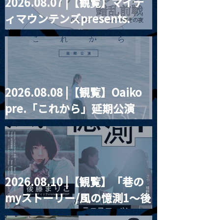
2026.08.07 |【観覧】マイテ
MoonRomantic
2021.03.20夜
ィマウンテンズpresents.
Channel1周年記念Live
『Payrin’s 桜
誕祭「卍解・千
“HALL-IN-ONE”
餅」』
2026.08.08 |【観覧】Oaiko
pre.「これから」延期公演
Blurred City Lights × 17歳
とベルリンの壁
2026.08.10 |【観覧】「巷の
myストーリー/風の憶測1～後
藤まりこアコースティック