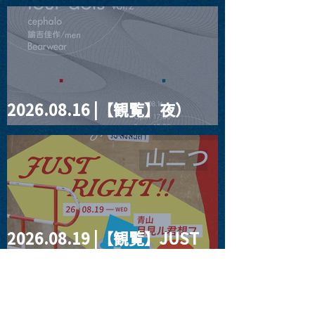
見ルpre.『POLYHEDRON』
2026.08.16 |【観覧】夜）
four dots vol.2
2026.08.19 |【観覧】JUST
RIGHT!! vol.27