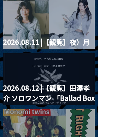
violence POPとテニスコー
ツ」
2026.08.11 |【観覧】夜）月
見ル君想フpre. Sugar Shock
2026.08.12 |【観覧】田澤孝
介 ソロワンマン 「Ballad Box
2026」