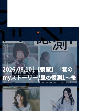
2026.08.10 |【観覧】「巷の
2025.01.05 | JAZZ NINO
2025.01.06 
myストーリー/風の憶測1～後
湾から来た二人
恵一
藤まりこアコースティック
violence POPとテニスコー
ツ」