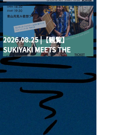
Moon #3”
2026.08.25 |【観覧】
SUKIYAKI MEETS THE
WORLD presentsLINDIGO
FAMILY with ANNA SATO,
ODUCHU modern voices
from open sea and vast
plains