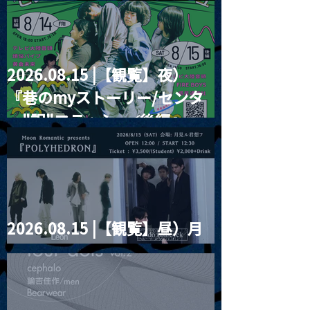
2026.08.15 |【観覧】夜）
『巷のmyストーリー/センタ
ー"訳"フラッシュ⚡️後編』
2026.08.15 |【観覧】昼）月
見ルpre.『POLYHEDRON』