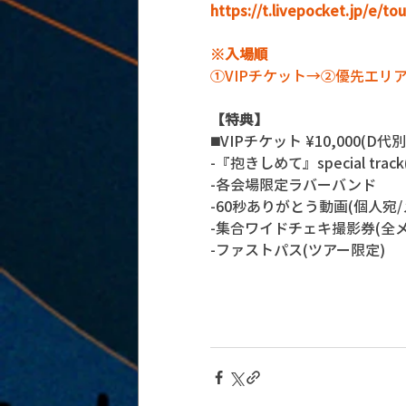
https://t.livepocket.jp/e/t
※入場順
①VIPチケット→②優先エ
【特典】
◼️VIPチケット ¥10,000(D
-『抱きしめて』special tra
-各会場限定ラバーバンド 
-60秒ありがとう動画(個人宛
-集合ワイドチェキ撮影券(全メ
-ファストパス(ツアー限定)