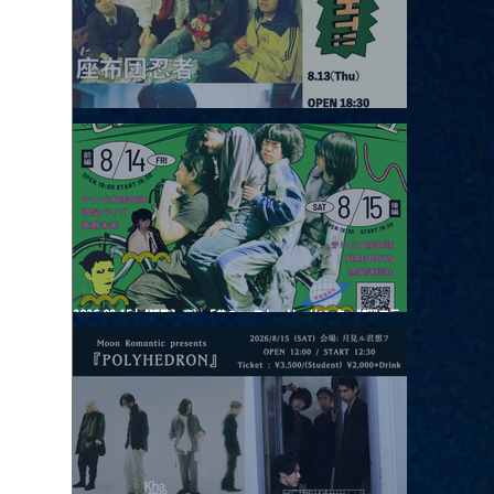
2026.08.13 |【観覧】JUST RIGHT!! vol.26
2026.08.15 |【観覧】夜）『巷のmyストーリー/センター"訳"フラ
ッシュ⚡️後編』