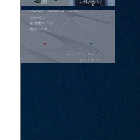
2026.08.15 |【観覧】昼）月見ルpre.『POLYHEDRON』
2026.08.16 |【観覧】夜）four dots vol.2