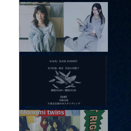
アコースティックviolence POPとテニスコーツ」
2026.08.11 |【観覧】夜）月見ル君想フpre. Sugar Shock
2026.08.12 |【観覧】田澤孝介 ソロワンマン 「Ballad Box 2026」