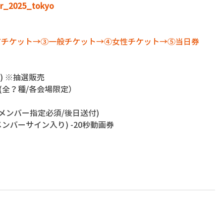
our_2025_tokyo
リアチケット→③一般チケット→④女性チケット→⑤当日券
代別) ※抽選販売
ck(全？種/各会場限定） 
/メンバー指定必須/後日送付)
ンバーサイン入り) -20秒動画券 