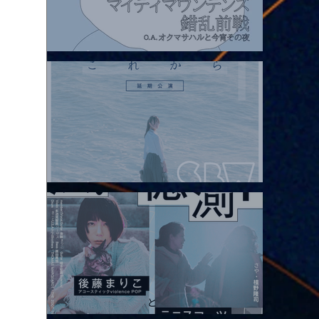
2026.08.07 |【観覧】マイティマウンテンズpresents. “HALL-IN-
ONE”
2026.08.08 |【観覧】Oaiko pre.「これから」延期公演 Blurred
City Lights × 17歳とベルリンの壁
2026.08.10 |【観覧】「巷のmyストーリー/風の憶測1～後藤まりこ