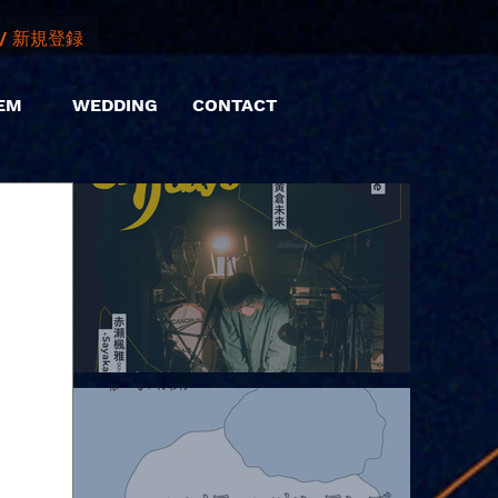
/ 新規登録
EM
WEDDING
CONTACT
2026.08.06 |【観覧】hamachiまつり2026２days-月見ル君想フ編
②