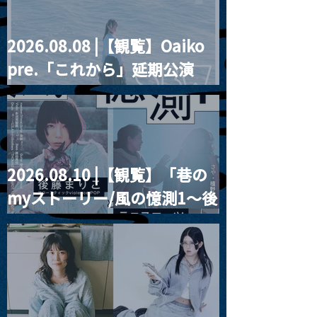
2026.08.08 |【観覧】Oaiko
pre.「これから」延期公演
Blurred City Lights × 17歳
とベルリンの壁
2026.08.10 |【観覧】「巷の
myストーリー/風の憶測1～後
藤まりこアコースティック
violence POPとテニスコー
ツ」