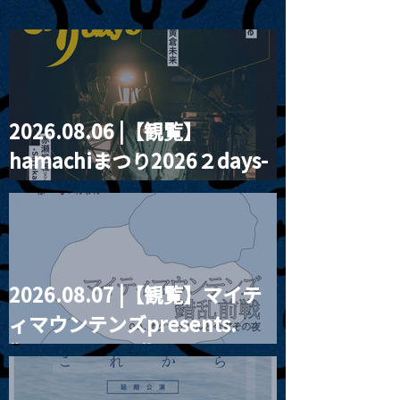
2026.08.06 |【観覧】
東郷清丸匚 初のホール単
チェコ共和国 
hamachiまつり2026２days-
独公演「匚ル」(ほうる)を
ラハの歌姫Bara
改修前の武蔵野公会堂で
Zmekova (バ
月見ル君想フ編②
開催
コヴァー)が待
ツアーを敢行！
2026.08.07 |【観覧】マイテ
ィマウンテンズpresents.
“HALL-IN-ONE”