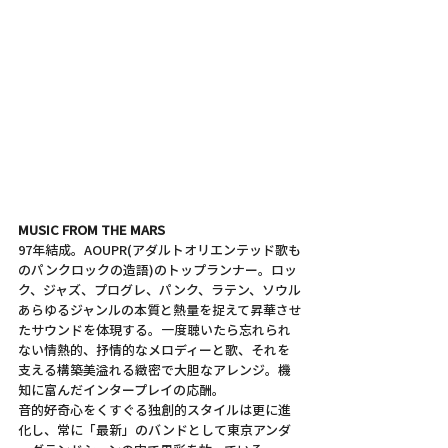
MUSIC FROM THE MARS 
97年結成。AOUPR(アダルトオリエンテッド歌も
のパンクロックの造語)のトップランナー。ロッ
ク、ジャズ、プログレ、パンク、ラテン、ソウル
あらゆるジャンルの本質と熱量を捉えて昇華させ
たサウンドを体現する。一度聴いたら忘れられ
ない情熱的、抒情的なメロディーと歌、それを
支える構築美溢れる緻密で大胆なアレンジ。機
知に富んだインタープレイの応酬。
音的好奇心をくすぐる独創的スタイルは更に進
化し、常に「最新」のバンドとして東京アンダ