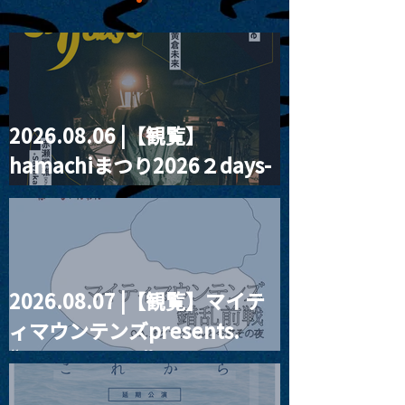
2026.08.06 |【観覧】
MoonRomantic
2021.03.20夜
hamachiまつり2026２days-
Channel1周年記念Live
『Payrin’s 桜
誕祭「卍解・千
月見ル君想フ編②
餅」』
2026.08.07 |【観覧】マイテ
ィマウンテンズpresents.
“HALL-IN-ONE”