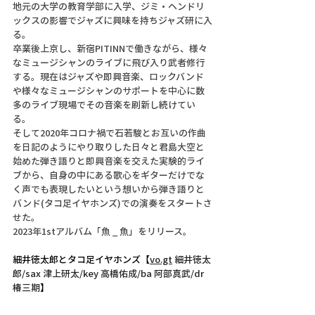
地元の大学の教育学部に入学、ジミ・ヘンドリ
ックスの影響でジャズに興味を持ちジャズ研に入
る。
卒業後上京し、新宿PITINNで働きながら、様々
なミュージシャンのライブに飛び入り武者修行
する。現在はジャズや即興音楽、ロックバンド
や様々なミュージシャンのサポートを中心に数
多のライブ現場でその音楽を刷新し続けてい
る。
そして2020年コロナ禍で石若駿とお互いの作曲
を日記のようにやり取りした日々と君島大空と
始めた弾き語りと即興音楽を交えた実験的ライ
ブから、自身の中にある歌心をギターだけでな
く声でも表現したいという想いから弾き語りと
バンド(タコ足イヤホンズ)での演奏をスタートさ
せた。
2023年1stアルバム「魚 _ 魚」をリリース。
細井徳太郎とタコ足イヤホンズ
【
vo.gt
 細井徳太
郎/sax 津上研太/key 高橋佑成/ba 阿部真武/dr 
椿三期
】