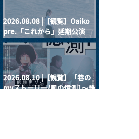
2026.08.08 |【観覧】Oaiko
pre.「これから」延期公演
Blurred City Lights × 17歳
とベルリンの壁
2026.08.10 |【観覧】「巷の
myストーリー/風の憶測1～後
藤まりこアコースティック
violence POPとテニスコー
ツ」