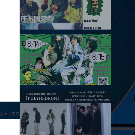
2026.08.13 |【観覧】JUST RIGHT!! vol.26
2026.08.15 |【観覧】夜）『巷のmyストーリー/センター"訳"フラ
ッシュ⚡️後編』
すべて表示