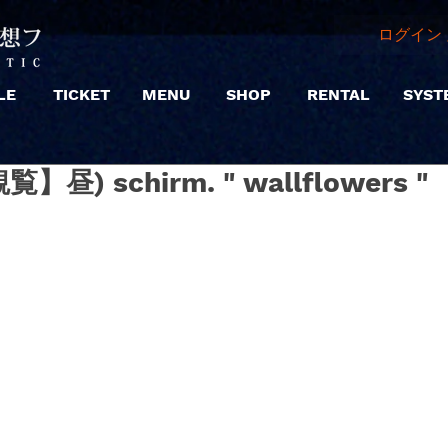
ログイン 
LE
TICKET
MENU
SHOP
RENTAL
SYST
覧】昼) schirm. " wallflowers "