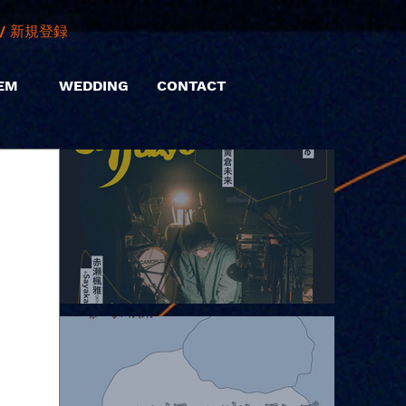
/ 新規登録
EM
WEDDING
CONTACT
2026.08.06 |【観覧】hamachiまつり2026２days-月見ル君想フ編
②