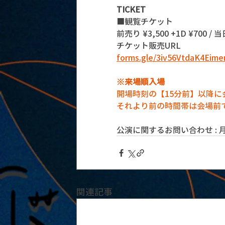
TICKET
■観覧チケット
前売り ¥3,500 +1D ¥700 / 当日
チケット販売URL
forms.gle/3iv56VtdaK4Eim
※来場順入場
開場時刻の【15分前】以降
それより前の時間帯は会場前
公演に関するお問い合わせ : 月見ル
関連記事