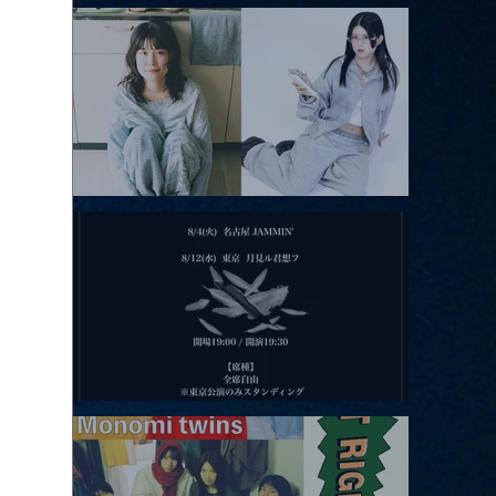
アコースティックviolence POPとテニスコーツ」
2026.08.11 |【観覧】夜）月見ル君想フpre. Sugar Shock
2026.08.12 |【観覧】田澤孝介 ソロワンマン 「Ballad Box 2026」