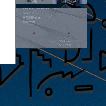
2026.08.15 |【観覧】昼）月見ルpre.『POLYHEDRON』
2026.08.16 |【観覧】夜）four dots vol.2