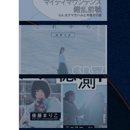
2026.08.07 |【観覧】マイティマウンテンズpresents. “HALL-IN-
ONE”
2026.08.08 |【観覧】Oaiko pre.「これから」延期公演 Blurred
City Lights × 17歳とベルリンの壁
2026.08.10 |【観覧】「巷のmyストーリー/風の憶測1～後藤まりこ