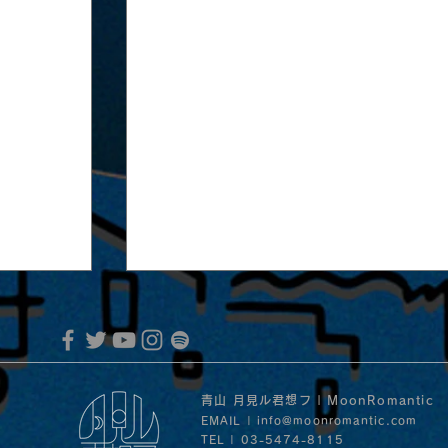
青山 月見ル君想フ | MoonRomantic
EMAIL |
info@moonromantic.com
TEL | 03-5474-8115