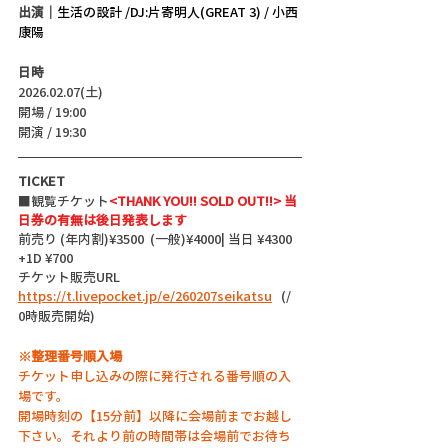
出演｜
生活の設計 /DJ:片寄明人(GREAT 3) / 小西
康陽
日時
2026.02.07(土)
開場 / 19:00
開演 / 19:30 
TICKET
■観覧チケット
<THANK YOU!! SOLD OUT!!> 当
日券の有無は後日発表します
前売り (年内割)¥3500  (一般)¥4000| 当日 ¥4300 
+1D ¥700
チケット販売URL
https://t.livepocket.jp/e/260207seikatsu
   (/  
0時販売開始)
※整理番号順入場
チケット申し込みの際に発行される番号順の入
場です。
開場時刻の【15分前】以降に会場前までお越し
下さい。それより前の時間帯は会場前でお待ち