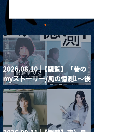
2026.08.10 |【観覧】「巷の
MoonRomantic
2021.03.20夜
myストーリー/風の憶測1～後
Channel1周年記念Live
『Payrin’s 桜
誕祭「卍解・千
藤まりこアコースティック
餅」』
violence POPとテニスコー
ツ」