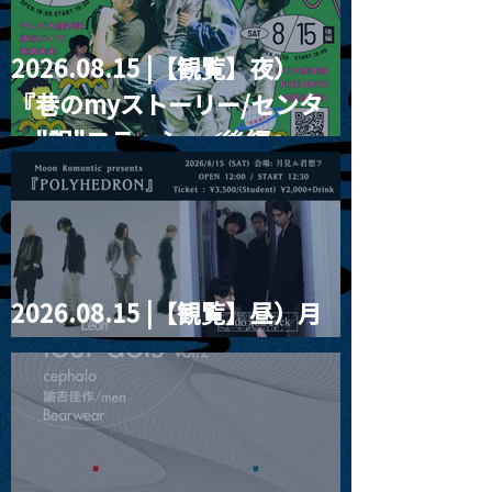
2026.08.15 |【観覧】夜）
『巷のmyストーリー/センタ
ー"訳"フラッシュ⚡️後編』
2026.08.15 |【観覧】昼）月
見ルpre.『POLYHEDRON』