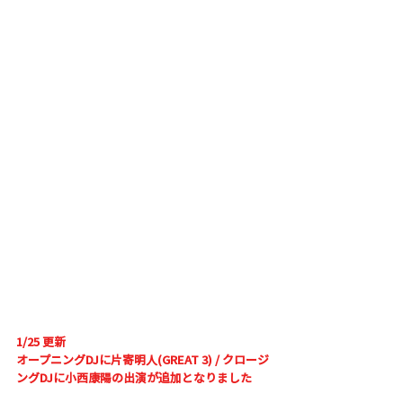
1/25 更新
オープニングDJに
片寄明人(GREAT 3) / クロージ
ングDJに小西康陽の出演が追加となりました