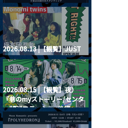
2026」
2026.08.13 |【観覧】JUST
RIGHT!! vol.26
2026.08.15 |【観覧】夜）
『巷のmyストーリー/センタ
ー"訳"フラッシュ⚡️後編』