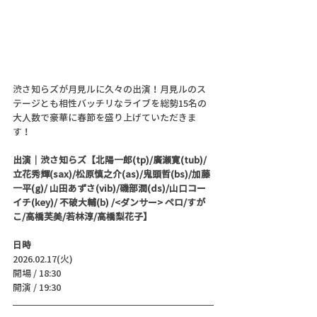
渋さ知らズが月見ルに久々の出演！月見ルのス
テージとも相性バッチリなライブを総勢15名の
大人数で豪華に春節を盛り上げていただきま
す！
出演｜
渋さ知らズ【
北陽一郎(tp)/廣瀬寛(tub)/
立花秀輝(sax)/松原慎之介(as)/鬼頭哲(bs)/加藤
一平(g)/ 山田あずさ(vib)/磯部潤(ds)/山口コー
イチ(key)/ 不破大輔(b) 
/<
ダンサー> ペロ/すが
こ/高橋芙美/若林淳/高橋梨花子】
日時
2026.02.17(火)
開場 / 18:30
開演 / 19:30 