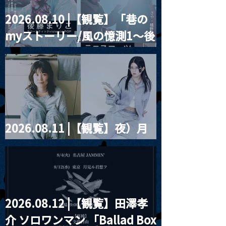
2026.08.10 |【観覧】「巷の
MoonRomantic
2021.03.20夜
myストーリー/風の憶測1～後
Channel1周年記念Live
『Payrin’s 桜
誕祭「卍解・千
藤まりこアコースティック
餅」』
violence POPとテニスコー
ツ」
2026.08.11 |【観覧】夜）月
見ル君想フpre. Sugar Shock
2026.08.12 |【観覧】田澤孝
介 ソロワンマン 「Ballad Box