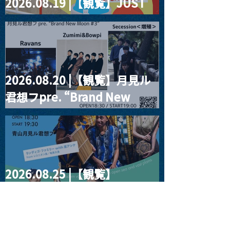
2026.08.19 |【観覧】JUST
RIGHT!! vol.27
2026.08.20 |【観覧】月見ル
君想フpre. “Brand New
Moon #3”
2026.08.25 |【観覧】
SUKIYAKI MEETS THE
WORLD presentsLINDIGO
FAMILY with ANNA SATO,