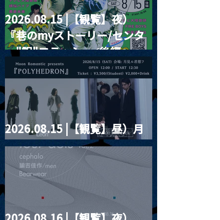
2026.08.15 |【観覧】夜）
『巷のmyストーリー/センタ
ー"訳"フラッシュ⚡️後編』
2026.08.15 |【観覧】昼）月
見ルpre.『POLYHEDRON』
2026.08.16 |【観覧】夜）