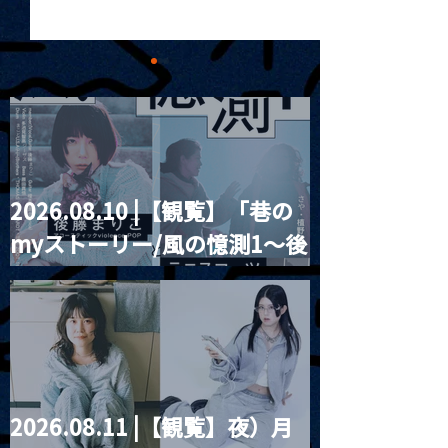
2026.08.10 |【観覧】「巷の
2026.03.01 |【観覧+配
2026.03.02 
myストーリー/風の憶測1～後
信】昼）「幻想曲と月」
MIZUKI PRES
安齋孝秋 （Key）×
に迷う羊』ライ
藤まりこアコースティック
Chiaya （vo ）ユニット
会
violence POPとテニスコー
初ライブ≪観覧チケッ
ツ」
ト・THANK YOU SOLD
OUT!!≫
2026.08.11 |【観覧】夜）月