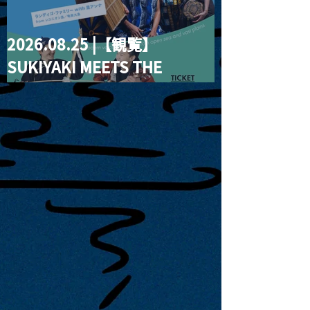
2026.08.25 |【観覧】
SUKIYAKI MEETS THE
WORLD presentsLINDIGO
FAMILY with ANNA SATO,
ODUCHU modern voices
from open sea and vast
plains