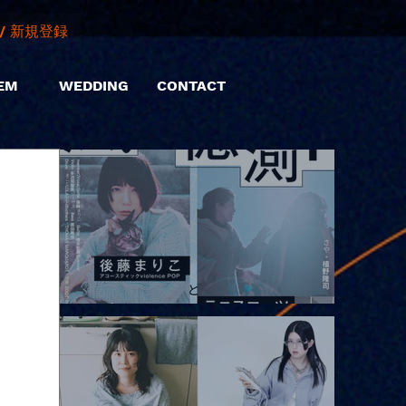
/ 新規登録
EM
WEDDING
CONTACT
2026.08.10 |【観覧】「巷のmyストーリー/風の憶測1～後藤まりこ
アコースティックviolence POPとテニスコーツ」