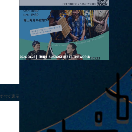
2026.08.20 |【観覧】月見ル君想フpre. “Brand New Moon #3”
2026.08.25 |【観覧】SUKIYAKI MEETS THE WORLD
presentsLINDIGO FAMILY with ANNA SATO, ODUCHU modern
voices from open sea and vast plains
すべて表示