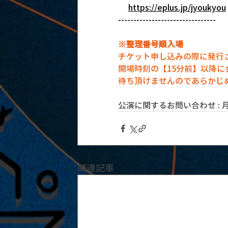
https://eplus.jp/jyoukyou
--------------------------------
※整理番号順入場
チケット申し込みの際に発行
開場時刻の【15分前】以降
待ち頂けませんのであらかじ
公演に関するお問い合わせ : 月見ル
関連記事