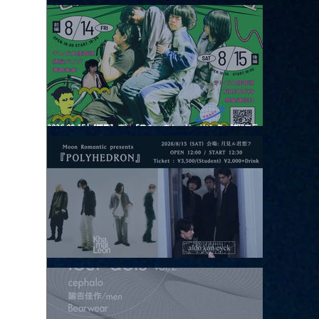
2026.08.13 |【観覧】JUST RIGHT!! vol.26
2026.08.15 |【観覧】夜）『巷のmyストーリー/センター"訳"フラ
ッシュ⚡️後編』
2026.08.15 |【観覧】昼）月見ルpre.『POLYHEDRON』