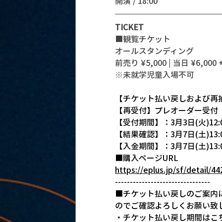
開演 / 18:00 
TICKET
■観覧チケット
オールスタンディング
前売り ¥5,000 | 当日 ¥6,000 
※未就学児童入場不可
【チケット払い戻しおよび再
【再受付】プレオーダー受付
【受付期間】：3月3日(火)12:0
【結果確認】：3月7日(土)13:0
【入金期間】：3月7日(土)13:00
■購入ページURL
https://eplus.jp/sf/detail/
--------------------------------
■チケット払い戻しのご案内
のでご確認よろしくお願い致
・チケット払い戻し期間はこ