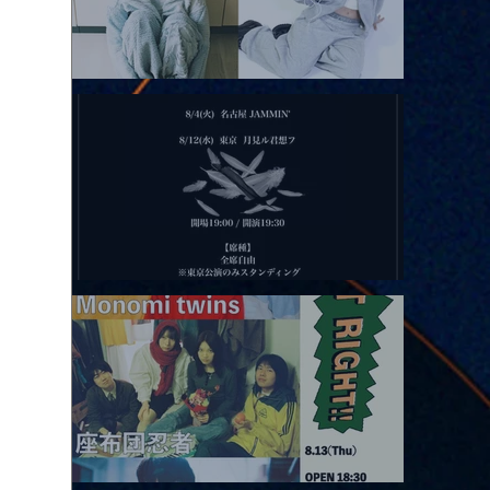
2026.08.11 |【観覧】夜）月見ル君想フpre. Sugar Shock
2026.08.12 |【観覧】田澤孝介 ソロワンマン 「Ballad Box 2026」