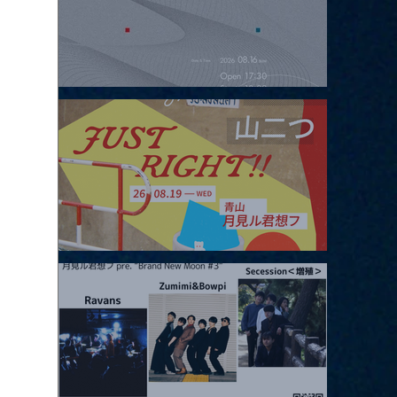
2026.08.16 |【観覧】夜）four dots vol.2
2026.08.19 |【観覧】JUST RIGHT!! vol.27