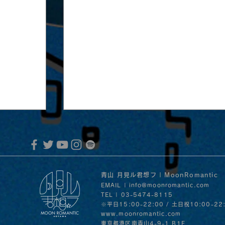
青山 月見ル君想フ | MoonRomantic
EMAIL |
info@moonromantic.com
TEL | 03-5474-8115
※平日15:00-22:00 / 土日祝10:00-22
www.moonromantic.com
​東京都港区南青山4-9-1 B1F