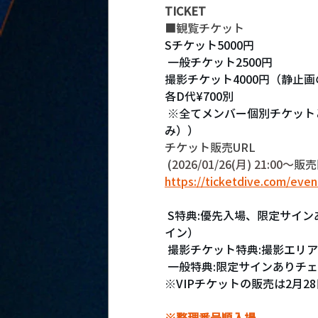
TICKET
■観覧チケット
Sチケット5000円
 一般チケット2500円 
撮影チケット4000円（静止画
各D代¥700別
 ※全てメンバー個別チケットとなります（全４種類（すずは、りた、じゅりあ、みぃ
み））
チケット販売URL
 (
2026/01/26(月) 21:00〜
販売
https://ticketdive.com/ev
 S特典:優先入場、限定サインありチェキ券、集合写メ、ホログラムステッカー（限定デザ
イン）
 撮影チケット特典:撮影エ
 一般特典:限定サインありチェキ
※VIPチケットの販売は2月2
※整理番号順入場