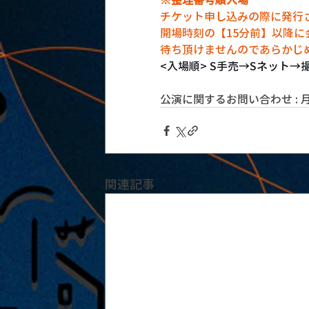
チケット申し込みの際に発行
開場時刻の【15分前】以降
待ち頂けませんのであらかじ
<入場順> S手売→Sネット
公演に関するお問い合わせ : 月見ル
関連記事