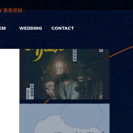
/ 新規登録
EM
WEDDING
CONTACT
2026.08.06 |【観覧】hamachiまつり2026２days-月見ル君想フ編
②