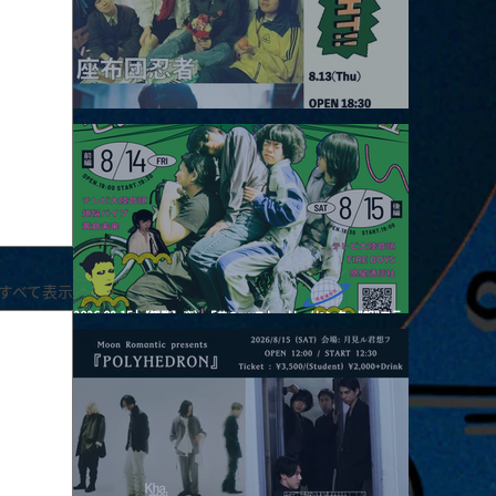
2026.08.13 |【観覧】JUST RIGHT!! vol.26
すべて表示
2026.08.15 |【観覧】夜）『巷のmyストーリー/センター"訳"フラ
ッシュ⚡️後編』