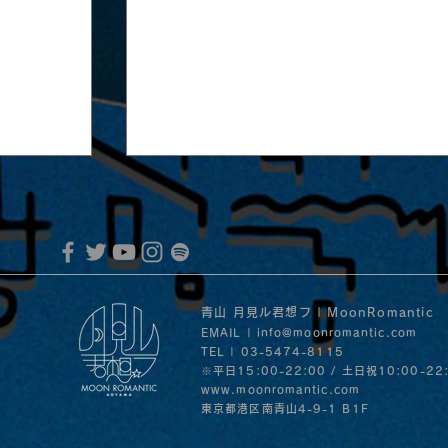
青山 月見ル君想フ | MoonRomantic
EMAIL |
info@moonromantic.com
TEL | 03-5474-8115
※平日15:00-22:00 / 土日祝10:00-22
www.moonromantic.com
MoonRomantic Channel1周年記念L
音」の
​東京都港区南青山4-9-1 B1F
30日