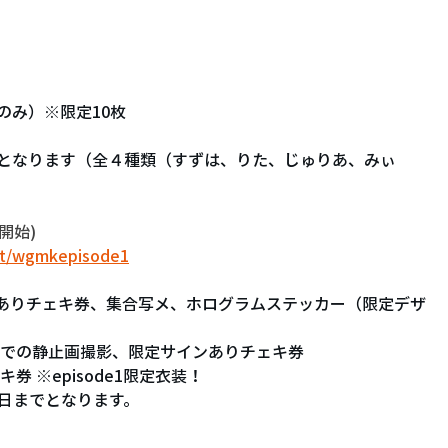
のみ）※限定10枚
開始)
ent/wgmkepisode1
リアでの静止画撮影、限定サインありチェキ券
券 ※episode1限定衣装！ 
8日までとなります。