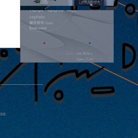
2026.08.15 |【観覧】昼）月見ルpre.『POLYHEDRON』
2026.08.16 |【観覧】夜）four dots vol.2
:00
ive