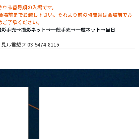
される番号順の入場です。
に会場前までお越し下さい。それより前の時間帯は会場前でお
めご了承ください。
→撮影手売→撮影ネット→一般手売→一般ネット→当日
君想フ 03-5474-8115