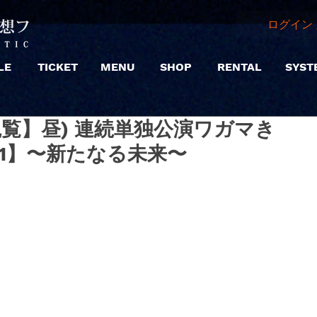
ログイン 
LE
TICKET
MENU
SHOP
RENTAL
SYST
 |【観覧】昼) 連続単独公演ワガマき
ode1】〜新たなる未来〜