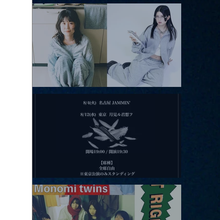
アコースティックviolence POPとテニスコーツ」
2026.08.11 |【観覧】夜）月見ル君想フpre. Sugar Shock
2026.08.12 |【観覧】田澤孝介 ソロワンマン 「Ballad Box 2026」