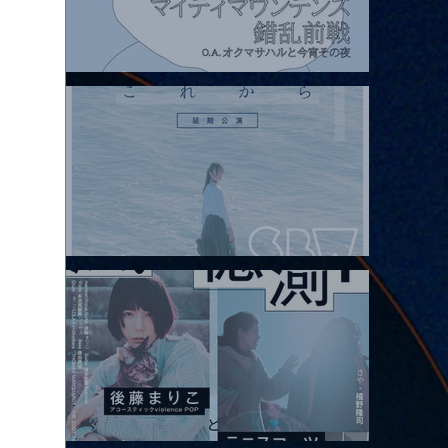
2026.08.07 |【観覧】マイティマウンテンズpresents. “HALL-IN-
ONE”
2026.08.08 |【観覧】Oaiko pre.「これから」延期公演 Blurred
City Lights × 17歳とベルリンの壁
2026.08.10 |【観覧】「巷のmyストーリー/風の憶測1～後藤まりこ