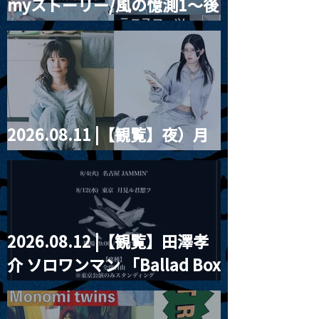
myストーリー/風の憶測1～後
藤まりこアコースティック
violence POPとテニスコー
ツ」
2026.08.11 |【観覧】夜）月
見ル君想フpre. Sugar Shock
2026.08.12 |【観覧】田澤孝
介 ソロワンマン 「Ballad Box
2026」