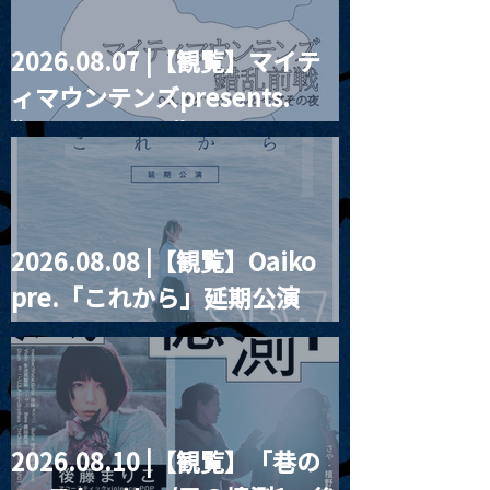
2026.08.07 |【観覧】マイテ
2026.06.03 |【観覧】『
2026.06.04 
ィマウンテンズpresents.
月見ル怪談2026 』
Q結社自主企画
刻」
“HALL-IN-ONE”
2026.08.08 |【観覧】Oaiko
pre.「これから」延期公演
Blurred City Lights × 17歳
とベルリンの壁
2026.08.10 |【観覧】「巷の