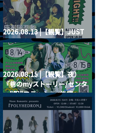
2026.08.13 |【観覧】JUST
RIGHT!! vol.26
2026.08.15 |【観覧】夜）
『巷のmyストーリー/センタ
ー"訳"フラッシュ⚡️後編』