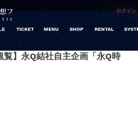
ログイン 
LE
TICKET
MENU
SHOP
RENTAL
SYST
4 |【観覧】永Q結社自主企画「永Q時