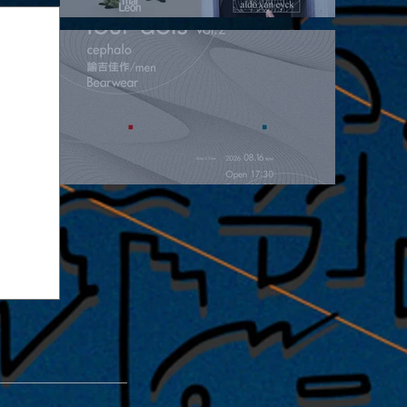
2026.08.15 |【観覧】昼）月見ルpre.『POLYHEDRON』
2026.08.16 |【観覧】夜）four dots vol.2