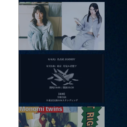
アコースティックviolence POPとテニスコーツ」
2026.08.11 |【観覧】夜）月見ル君想フpre. Sugar Shock
2026.08.12 |【観覧】田澤孝介 ソロワンマン 「Ballad Box 2026」