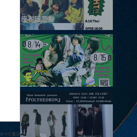
2026.08.13 |【観覧】JUST RIGHT!! vol.26
2026.08.15 |【観覧】夜）『巷のmyストーリー/センター"訳"フラ
ッシュ⚡️後編』
すべて表示