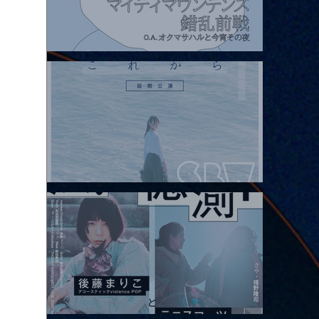
2026.08.07 |【観覧】マイティマウンテンズpresents. “HALL-IN-
ONE”
2026.08.08 |【観覧】Oaiko pre.「これから」延期公演 Blurred
City Lights × 17歳とベルリンの壁
2026.08.10 |【観覧】「巷のmyストーリー/風の憶測1～後藤まりこ