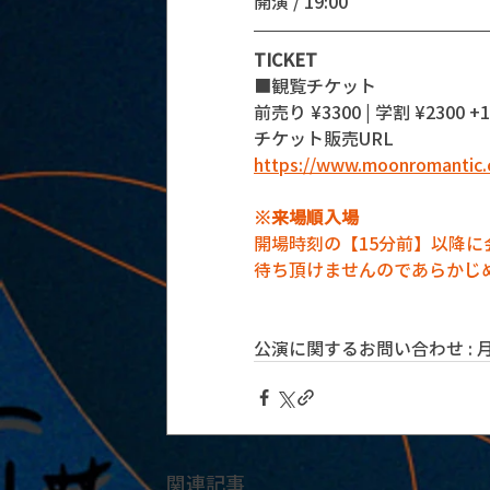
開演 / 19:00 
TICKET
■観覧チケット
前売り ¥3300 | 学割 ¥2300 +1
チケット販売URL
https://www.moonromantic.
※来場順入場
開場時刻の【15分前】以降
待ち頂けませんのであらかじ
公演に関するお問い合わせ : 月見ル
関連記事