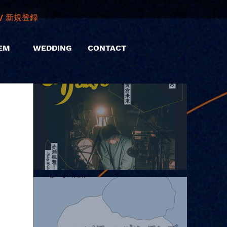
/ 新規登録
EM
WEDDING
CONTACT
2026.08.06 |【観覧】hamachiまつり2026２days-月見ル君想フ編
②