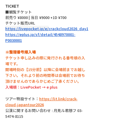
TICKET
■観覧チケット
前売り ¥8000 | 当日 ¥9000 +1D ¥700
チケット販売URL
https://livepocket.jp/e/
crackcloud2026_day1
https://eplus.jp/sf/detail/4548970001-
P0030001
※整理番号順入場
チケット申し込みの際に発行される番号順の入
場です。
開場時刻の【15分前】以降に会場前までお越し
下さい。それより前の時間帯は会場前でお待ち
頂けませんのであらかじめご了承ください。
入場順：LivePocket → e plus
ツアー特設サイト：
https://lit.link/crack-
cloud-japantour2026
公演に関するお問い合わせ : 月見ル君想フ 03-
5474-8115