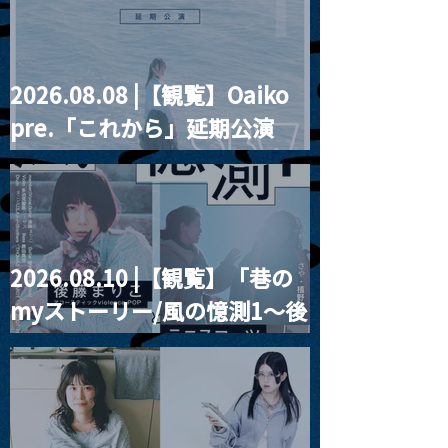
2026.08.08 |【観覧】Oaiko
pre.「これから」延期公演
Blurred City Lights × 17歳
とベルリンの壁
2026.08.10 |【観覧】「巷の
myストーリー/風の憶測1～後
藤まりこアコースティック
violence POPとテニスコー
ツ」