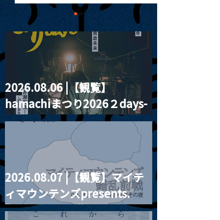
2026.08.06 |【観覧】
MoonRomantic
2021.03.20夜
hamachiまつり2026２days-
Channel1周年記念Live
『Payrin’s 桜
誕祭「卍解・千
月見ル君想フ編②
餅」』
2026.08.07 |【観覧】マイテ
ィマウンテンズpresents.
“HALL-IN-ONE”