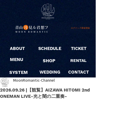
ログイン / 新規登録
ABOUT
SCHEDULE
TICKET
MENU
SHOP
RENTAL
SYSTEM
WEDDING
CONTACT
MoonRomantic-Channel
2026.09.26 |【観覧】AIZAWA HITOMI 2nd
ONEMAN LIVE-光と闇の二重奏-