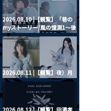
2026.08.10 |【観覧】「巷の
2026.09.02 |【観覧】さ
2026.09.03 
myストーリー/風の憶測1～後
Caëlum Vol.3
とう。presents『見上げ
てばかりの月を背に』
藤まりこアコースティック
vol.7
violence POPとテニスコー
ツ」
2026.08.11 |【観覧】夜）月
見ル君想フpre. Sugar Shock
2026.08.12 |【観覧】田澤孝