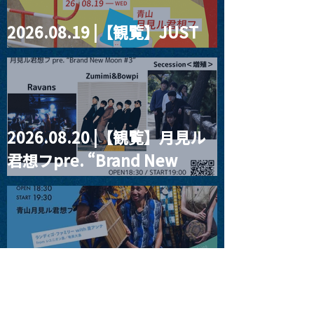
2026.08.19 |【観覧】JUST
RIGHT!! vol.27
2026.08.20 |【観覧】月見ル
君想フpre. “Brand New
Moon #3”
2026.08.25 |【観覧】
SUKIYAKI MEETS THE
WORLD presentsLINDIGO