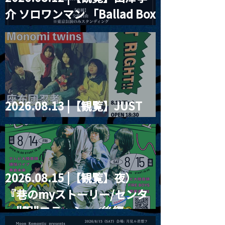
介 ソロワンマン 「Ballad Box
2026」
2026.08.13 |【観覧】JUST
RIGHT!! vol.26
2026.08.15 |【観覧】夜）
『巷のmyストーリー/センタ
ー"訳"フラッシュ⚡️後編』