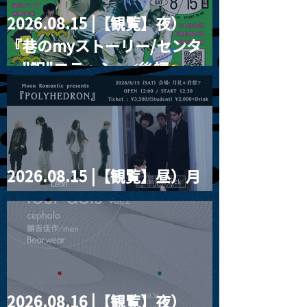
2026.08.15 |【観覧】夜）
『巷のmyストーリー/センタ
ー"訳"フラッシュ⚡️後編』
2026.08.15 |【観覧】昼）月
見ルpre.『POLYHEDRON』
2026.08.16 |【観覧】夜）