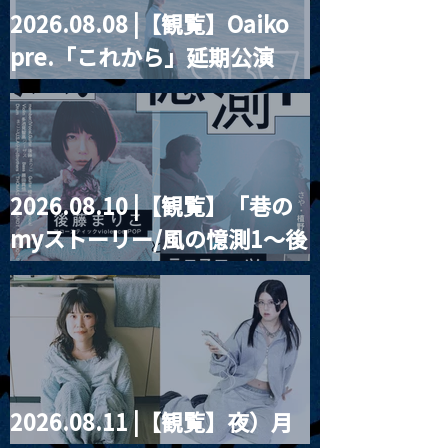
2026.08.08 |【観覧】Oaiko
MoonRomantic
2021.03.20夜
pre.「これから」延期公演
Channel1周年記念Live
『Payrin’s 桜
誕祭「卍解・千
Blurred City Lights × 17歳
餅」』
とベルリンの壁
2026.08.10 |【観覧】「巷の
myストーリー/風の憶測1～後
藤まりこアコースティック
violence POPとテニスコー
ツ」
2026.08.11 |【観覧】夜）月