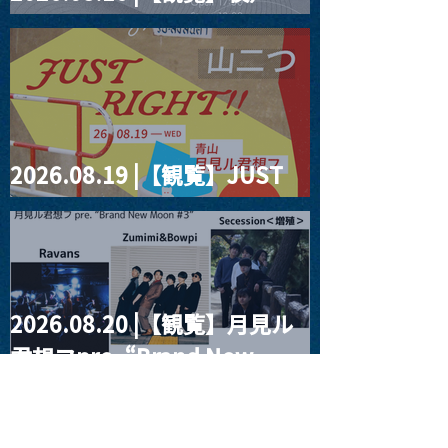
four dots vol.2
2026.08.19 |【観覧】JUST
RIGHT!! vol.27
2026.08.20 |【観覧】月見ル
君想フpre. “Brand New
Moon #3”