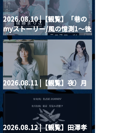
2026.08.10 |【観覧】「巷の
2026.11.15 |【観覧】昼)木
2026.11.22 
myストーリー/風の憶測1～後
下直子ワンマンライブ
2公演）オレオ
Birthday Tour 
2026 〜29th
藤まりこアコースティック
「Miracle ORE
anniversary～
violence POPとテニスコー
ツ」
2026.08.11 |【観覧】夜）月
見ル君想フpre. Sugar Shock
2026.08.12 |【観覧】田澤孝