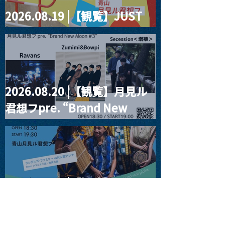
2026.08.19 |【観覧】JUST
RIGHT!! vol.27
2026.08.20 |【観覧】月見ル
君想フpre. “Brand New
Moon #3”
2026.08.25 |【観覧】
SUKIYAKI MEETS THE
WORLD presentsLINDIGO