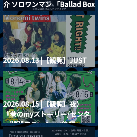
介 ソロワンマン 「Ballad Box
2026」
2026.08.13 |【観覧】JUST
RIGHT!! vol.26
2026.08.15 |【観覧】夜）
『巷のmyストーリー/センタ
ー"訳"フラッシュ⚡️後編』