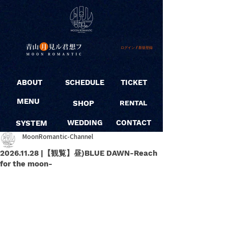
ログイン / 新規登録
ABOUT
SCHEDULE
TICKET
MENU
SHOP
RENTAL
SYSTEM
WEDDING
CONTACT
MoonRomantic-Channel
2026.11.28 |【観覧】昼)BLUE DAWN-Reach
for the moon-