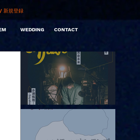
/ 新規登録
EM
WEDDING
CONTACT
2026.08.06 |【観覧】hamachiまつり2026２days-月見ル君想フ編
②