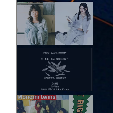
アコースティックviolence POPとテニスコーツ」
2026.08.11 |【観覧】夜）月見ル君想フpre. Sugar Shock
2026.08.12 |【観覧】田澤孝介 ソロワンマン 「Ballad Box 2026」