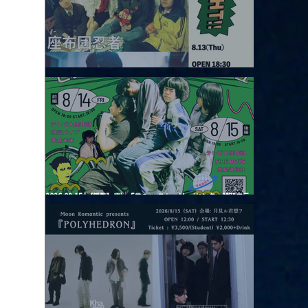
2026.08.13 |【観覧】JUST RIGHT!! vol.26
2026.08.15 |【観覧】夜）『巷のmyストーリー/センター"訳"フラ
ッシュ⚡️後編』