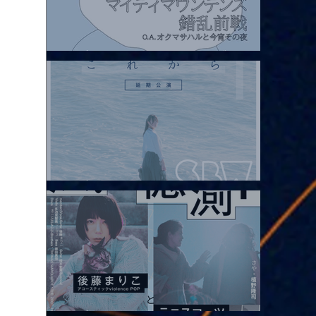
2026.08.07 |【観覧】マイティマウンテンズpresents. “HALL-IN-
ONE”
2026.08.08 |【観覧】Oaiko pre.「これから」延期公演 Blurred
City Lights × 17歳とベルリンの壁
2026.08.10 |【観覧】「巷のmyストーリー/風の憶測1～後藤まりこ