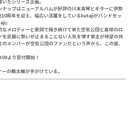
置いたシリーズ企画。
ンナップはニューアルバムが好評の川本真琴とギターに伊勢
10周年を迎え、幅広い活躍をしているbutajiがバンドセッ
ji』
的なメロディーと歌詞で描き続けて来た空気公団と直球のロ
ドを武器に勢いが止まることない人気を博す家主が待望の共
主のメンバーが空気公団のファンだという声から、この度、
。
9:00より受付開始！
ナーの鶴太輔が手がけている。