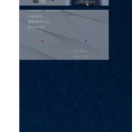
2026.08.15 |【観覧】昼）月見ルpre.『POLYHEDRON』
2026.08.16 |【観覧】夜）four dots vol.2