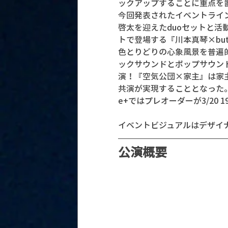
ックアップすることに重点を
今回発表されたイベントライ
啓太を迎えたduoセットと活動
トで登場する『川本真琴×buta
色とりどりの心象風景を普遍
ックサウンドとポップサウン
演！『空気公団×家主』は家
共演が実現することとなった
e+ではプレオーダーが3/20 1
イベントビジュアルはデザイ
公演概要