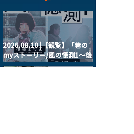
2026.08.10 |【観覧】「巷の
東郷清丸匚 初のホール単
【公演中止・払
myストーリー/風の憶測1～後
独公演「匚ル」(ほうる)を
ついて】
改修前の武蔵野公会堂で
2025/11/25「J.
藤まりこアコースティック
開催
Teo Glacier」
violence POPとテニスコー
2026/3/18「Se
ツ」
Wright」
2026.08.11 |【観覧】夜）月
見ル君想フpre. Sugar Shock