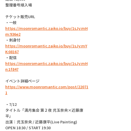
整理番号順入場
チケット販売URL
・一般 
https://moonromantic.zaiko.io/buy/1sJy:mH
m:936e2
・刺身付 
https://moonromantic.zaiko.io/buy/1sJy:mY
K:08167
・配信  
https://moonromantic.zaiko.io/buy/1sJy:mH
n:1f847
イベント詳細ページ 
https://www.moonromantic.com/post/22071
1
・7/12
タイトル「満月集会 第２夜 児玉奈央×近藤康
平」
出演：児玉奈央 / 近藤康平(Live Painting)
OPEN 18:30 / START 19:30