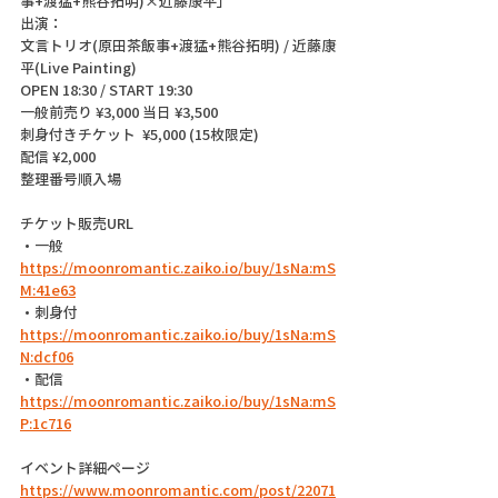
事+渡猛+熊谷拓明)×近藤康平」
出演：
文言トリオ(原田茶飯事+渡猛+熊谷拓明) / 近藤康
平(Live Painting)
OPEN 18:30 / START 19:30
一般前売り ¥3,000 当日 ¥3,500
刺身付きチケット  ¥5,000 (15枚限定)
配信 ¥2,000
整理番号順入場
チケット販売URL
・一般　 
https://moonromantic.zaiko.io/buy/1sNa:mS
M:41e63
・刺身付  
https://moonromantic.zaiko.io/buy/1sNa:mS
N:dcf06
・配信  
https://moonromantic.zaiko.io/buy/1sNa:mS
P:1c716
イベント詳細ページ 
https://www.moonromantic.com/post/22071