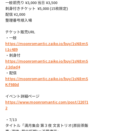
一般前売り ¥3,000 当日 ¥3,500
刺身付きチケット  ¥5,000 (15枚限定)
配信 ¥2,000
整理番号順入場
チケット販売URL
・一般 
https://moonromantic.zaiko.io/buy/1sN8:mS
I:1c489
・刺身付 
https://moonromantic.zaiko.io/buy/1sN8:mS
J:2dad4
・配信  
https://moonromantic.zaiko.io/buy/1sN8:mS
K:f980d
イベント詳細ページ 
https://www.moonromantic.com/post/22071
2
・7/13
タイトル「満月集会 第３夜 文言トリオ(原田茶飯