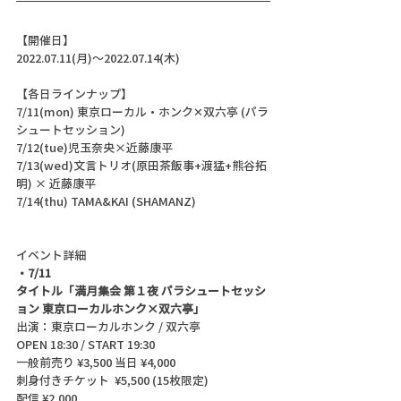
【開催日】
2022.07.11(月)〜2022.07.14(木)
【各日ラインナップ】
7/11(mon) 東京ローカル・ホンク✕双六亭 (パラ
シュートセッション)
7/12(tue)児玉奈央×近藤康平
7/13(wed)文言トリオ(原田茶飯事+渡猛+熊谷拓
明) × 近藤康平
7/14(thu) TAMA&KAI (SHAMANZ)
イベント詳細
・7/11
タイトル「満月集会 第１夜 パラシュートセッシ
ョン 東京ローカルホンク×双六亭」
出演：東京ローカルホンク / 双六亭
OPEN 18:30 / START 19:30
一般前売り ¥3,500 当日 ¥4,000
刺身付きチケット  ¥5,500 (15枚限定)
配信 ¥2,000