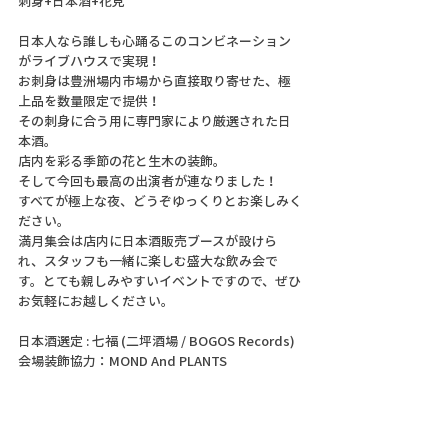
刺身+日本酒+花見 
日本人なら誰しも心踊るこのコンビネーション
がライブハウスで実現！
お刺身は豊洲場内市場から直接取り寄せた、極
上品を数量限定で提供！
その刺身に合う用に専門家により厳選された日
本酒。 
店内を彩る季節の花と生木の装飾。
そして今回も最高の出演者が連なりました！
すべてが極上な夜、どうぞゆっくりとお楽しみく
ださい。
満月集会は店内に日本酒販売ブースが設けら
れ、スタッフも一緒に楽しむ盛大な飲み会で
す。とても親しみやすいイベントですので、ぜひ
お気軽にお越しください。
日本酒選定 : 七福 (二坪酒場 / BOGOS Records)
会場装飾協力：MOND And PLANTS