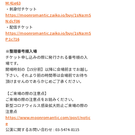
M:41e63
・刺身付チケット  
https://moonromantic.zaiko.io/buy/1sNa:mS
N:dcf06
・配信チケット  
https://moonromantic.zaiko.io/buy/1sNa:mS
P:1c716
※整理番号順入場
チケット申し込みの際に発行される番号順の入
場です。
開場時刻の【15分前】以降に会場前までお越し
下さい。それより前の時間帯は会場前でお待ち
頂けませんのであらかじめご了承ください。
【ご来場の際の注意点】
ご来場の際の注意点をお読みください。
新型コロナウィルス感染拡大防止ご来場の際の
注意点
https://www.moonromantic.com/post/notic
e
公演に関するお問い合わせ : 03-5474-8115