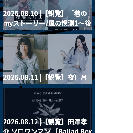
2026.08.10 |【観覧】「巷の
MoonRomantic
2021.03.09 
myストーリー/風の憶測1～後
Channel1周年記念Live
信】himarz (
藤まりこアコースティック
violence POPとテニスコー
ツ」
2026.08.11 |【観覧】夜）月
見ル君想フpre. Sugar Shock
2026.08.12 |【観覧】田澤孝
介 ソロワンマン 「Ballad Box