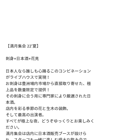
【満月集会 22’夏】
刺身+日本酒+花見 
日本人なら誰しも心踊るこのコンビネーション
がライブハウスで実現！
お刺身は豊洲場内市場から直接取り寄せた、極
上品を数量限定で提供！
その刺身に合う用に専門家により厳選された日
本酒。 
店内を彩る季節の花と生木の装飾。
そして最高の出演者。
すべてが極上な夜、どうぞゆっくりとお楽しみく
ださい。
満月集会は店内に日本酒販売ブースが設けら
れ、スタッフも一緒に楽しむ盛大な飲み会で