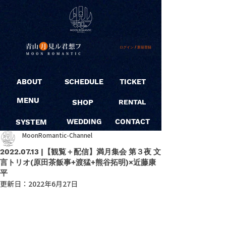
ログイン / 新規登録
ABOUT
SCHEDULE
TICKET
MENU
SHOP
RENTAL
SYSTEM
WEDDING
CONTACT
MoonRomantic-Channel
2022.07.13 |【観覧＋配信】満月集会 第３夜 文
言トリオ(原田茶飯事+渡猛+熊谷拓明)×近藤康
平
更新日：
2022年6月27日