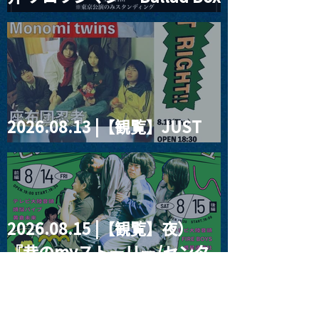
2026」
2026.08.13 |【観覧】JUST
RIGHT!! vol.26
2026.08.15 |【観覧】夜）
『巷のmyストーリー/センタ
ー"訳"フラッシュ⚡️後編』