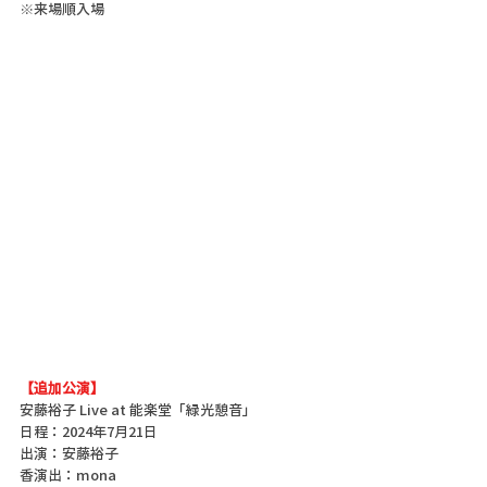
※来場順入場
【追加公演】
安藤裕子 Live at 能楽堂「緑光憩音」
日程：2024年7月21日
出演：安藤裕子
香演出：mona