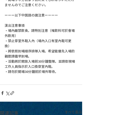
ませんのでご注意ください。
ーーー以下中国語の諸注意ーーーー
演出注意事項
・場內嚴禁飲食。請特別注意（唯飲料可於會場
外飲用）
・禁止穿室外鞋入內（場內入口有室內鞋可更
換）
・將依照到場順序排隊入場。希望能優先入場的
觀眾請儘早到場。
・活動將於開放入場前30分鐘整隊。並請依現場
工作人員指示於入口換穿室內鞋。
・請勿於開場30分鐘前於場外等待。
関連記事
すべて表示