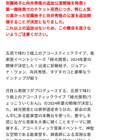
安藤裕子と向井秀徳の追加公演開催を発表！
第一弾発表でのチケット完売につき、特に人気
の高かった安藤裕子と向井秀徳の公演を追加開
催することが決定となりました。
これ以上の追加はないため、この機会を逃さな
いようご注意ください。
五感で味わう極上のアコースティックライブ、能
楽堂イベントシリーズ「緑光憩音」2024年夏の
開催が決定した！出演に安藤裕子、ジョアン
ナ・ウォン、向井秀徳、タテタカコと豪華なラ
インナップが揃う
月見ル君想フがプロデュースする、五感で味わ
う極上のアコースティックライブ「緑光憩音(り
ょっこういくおん)」の2024年夏の開催が決定し
た。緑光憩音とは表参道徒歩５分の、都会の真
ん中にある能楽堂の本舞台を使った、癒やしを
感じながら音楽を大事に聴くことをテーマに開
催する、アコースティック音楽イベントで、神聖
な空間である能楽堂を、調香師による深淵な香