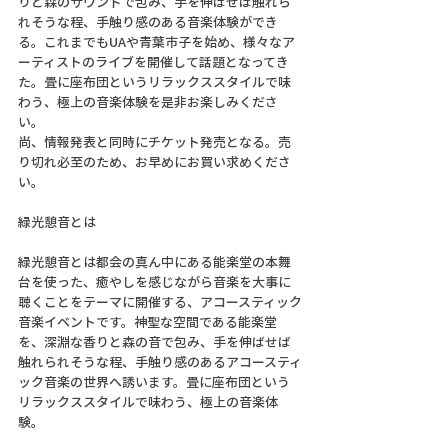
りと森のサウンドで包み、手を伸ばせば触れら
れそうな程、手触り感のある音楽体験ができ
る。これまでもUAや青葉市子を始め、様々なア
ーティストのライブを開催して話題となってき
た。畳に座布団というリラックススタイルで味
わう、極上の音楽体験を是非お楽しみくださ
い。
尚、情報発表と同時にチケット発売となる。売
り切れ必至のため、お早めにお買い求めくださ
い。
緑光憩音とは
緑光憩音とは都会の真ん中にある能楽堂の本舞
台を使った、癒やしを感じながら音楽を大事に
聴くことをテーマに開催する、アコースティック
音楽イベントです。神聖な空間である能楽堂
を、深淵な香りと森の音で包み、手を伸ばせば
触れられそうな程、手触り感のあるアコースティ
ック音楽の世界へ誘います。畳に座布団という
リラックススタイルで味わう、極上の音楽体
験。