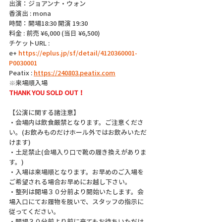
出演：ジョアンナ・ウォン
香演出 : mona
時間：開場18:30 開演 19:30
料金 : 前売 ¥6,000 (当日 ¥6,500)
チケットURL :
e+ 
https://eplus.jp/sf/detail/4120360001-
P0030001
Peatix : 
https://240803.peatix.com
※来場順入場
THANK YOU SOLD OUT！
【公演に関する諸注意】
・会場内は飲食厳禁となります。ご注意くださ
い。(お飲みものだけホール外ではお飲みいただ
けます)
・土足禁止(会場入り口で靴の履き換えがありま
す。)
・入場は来場順となります。お早めのご入場を
ご希望される場合お早めにお越し下さい。
・整列は開場３０分前より開始いたします。会
場入口にてお履物を脱いで、スタッフの指示に
従ってください。
・開場３０分前より前に来てもお待ちいただけ