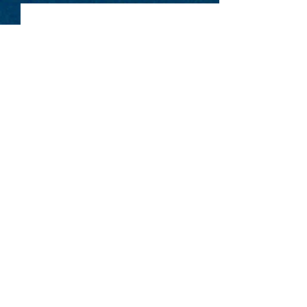
2026.10.12 |【観覧】夜）月
東郷清丸匚 初のホール単
【公演中止・払