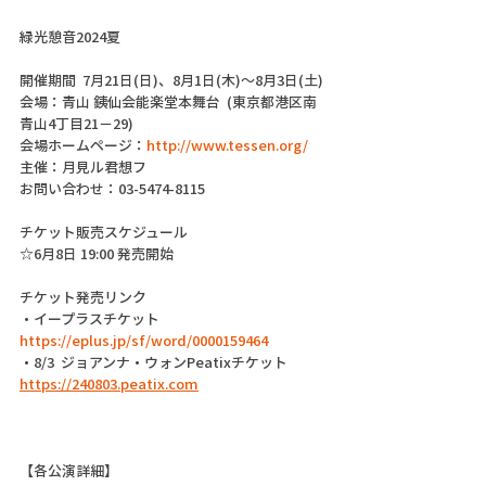
緑光憩音2024夏
開催期間  7月21日(日)、8月1日(木)〜8月3日(土
)
会場：青山 銕仙会能楽堂本舞台  (東京都港区南
青山4丁目21−29)
会場ホームページ：
http://www.tessen.org/
主催：月見ル君想フ
お問い合わせ：03-5474-8115
チケット販売スケジュール
☆6月8日 19:00 発売開始
チケット発売リンク
・イープラスチケット
https://eplus.jp/sf/word/0000159464
・8/3  ジョアンナ・ウォンPeatixチケット
https://240803.peatix.com
【各公演詳細】