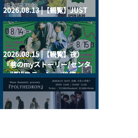
2026.08.13 |【観覧】JUST
RIGHT!! vol.26
2026.08.15 |【観覧】夜）
『巷のmyストーリー/センタ
ー"訳"フラッシュ⚡️後編』
2026.08.15 |【観覧】昼）月
見ルpre.『POLYHEDRON』