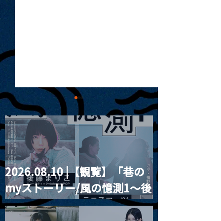
2026.08.10 |【観覧】「巷の
MoonRomantic
2021.03.09 
myストーリー/風の憶測1～後
Channel1周年記念Live
信】himarz (
藤まりこアコースティック
violence POPとテニスコー