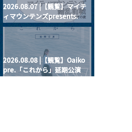
2026.08.07 |【観覧】マイテ
東郷清丸匚 初のホール単
【公演中止・払
ィマウンテンズpresents.
独公演「匚ル」(ほうる)を
ついて】
改修前の武蔵野公会堂で
2025/11/25「J.
“HALL-IN-ONE”
開催
Teo Glacier」
2026/3/18「Se
Wright」
2026.08.08 |【観覧】Oaiko
pre.「これから」延期公演
Blurred City Lights × 17歳
とベルリンの壁
2026.08.10 |【観覧】「巷の
myストーリー/風の憶測1～後