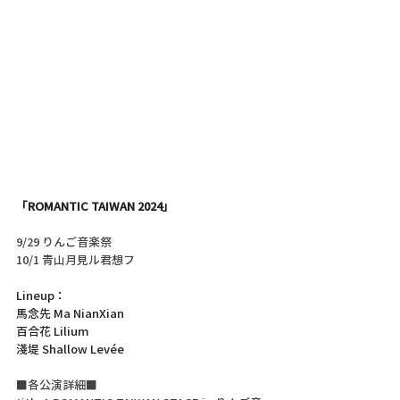
「ROMANTIC TAIWAN 2024」
9/29 りんご音楽祭
10/1 青山月見ル君想フ
Lineup：
馬念先 Ma NianXian
百合花 Lilium
淺堤 Shallow Levée
■各公演詳細■