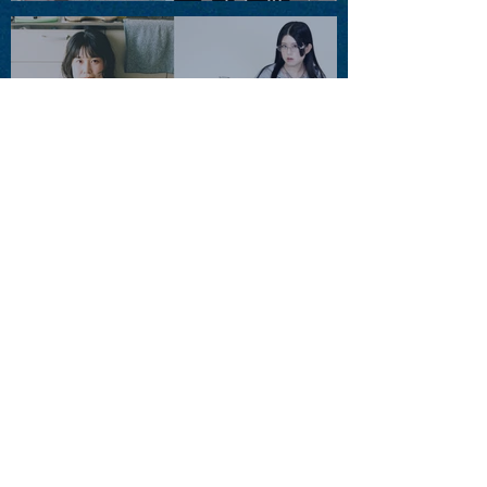
藤まりこアコースティック
violence POPとテニスコー
ツ」
2026.08.11 |【観覧】夜）月
見ル君想フpre. Sugar Shock
2026.08.12 |【観覧】田澤孝
介 ソロワンマン 「Ballad Box
2026」