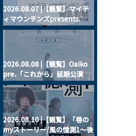
2026.08.07 |【観覧】マイテ
MoonRomantic
2021.03.20夜
ィマウンテンズpresents.
Channel1周年記念Live
『Payrin’s 桜
誕祭「卍解・千
“HALL-IN-ONE”
餅」』
2026.08.08 |【観覧】Oaiko
pre.「これから」延期公演
Blurred City Lights × 17歳
とベルリンの壁
2026.08.10 |【観覧】「巷の
myストーリー/風の憶測1～後