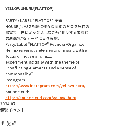
YELLOWUHURU[FLATTOP]
PARTY / LABEL “FLATTOP” 主宰
HOUSE / JAZZを軸に様々な要素の音楽を独自の
感覚で自由にミックスしながら“相反する要素と
共通感覚”をテーマに日々実験。
Party/Label "FLATTOP" Founder/Organizer.
He mixes various elements of music with a 
focus on house and jazz,
experimenting daily with the theme of 
"conflicting elements and a sense of 
commonality".
Instagram:
https://www.instagram.com/yellowuhuru/
Soundcloud: 
https://soundcloud.com/yellowuhuru
2024.07
観覧イベント