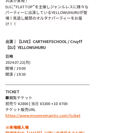
共演が実現！
DJに“FLATTOP”を主催しジャンルレスに様々な
パーティーに出演している
YELLOWUHURUが登
場！見逃し厳禁のオルタナパーティーをお届
け！！
出演｜
【
LIVE
】CARTHIEFSCHOOL / Cruyff 
【
DJ
】
YELLOWUHURU
日時
2024.07.22(月)
開場 / 19:00
開演 / 19:30
TICKET
■観覧チケット
前売り ¥2800 | 当日 ¥3300 +1D ¥700
チケット販売URL
https://www.moonromantic.com/ticket
※来場順入場
開場時刻の【15分前】以降に会場前までお越し