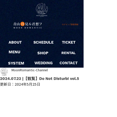
ログイン / 新規登録
ABOUT
SCHEDULE
TICKET
MENU
SHOP
RENTAL
SYSTEM
WEDDING
CONTACT
MoonRomantic-Channel
2024.07.22 |【観覧】Do Not Disturb! vol.5
更新日：
2024年5月25日