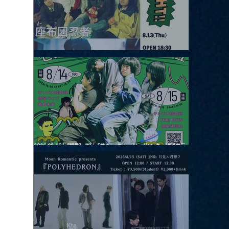
2026.08.13 |【観覧】JUST RIGHT!! vol.26
2026.08.15 |【観覧】夜）『巷のmyストーリー/センター"訳"フラ
ッシュ⚡️後編』