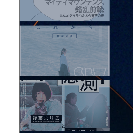
2026.08.07 |【観覧】マイティマウンテンズpresents. “HALL-IN-
ONE”
2026.08.08 |【観覧】Oaiko pre.「これから」延期公演 Blurred
City Lights × 17歳とベルリンの壁
2026.08.10 |【観覧】「巷のmyストーリー/風の憶測1～後藤まりこ