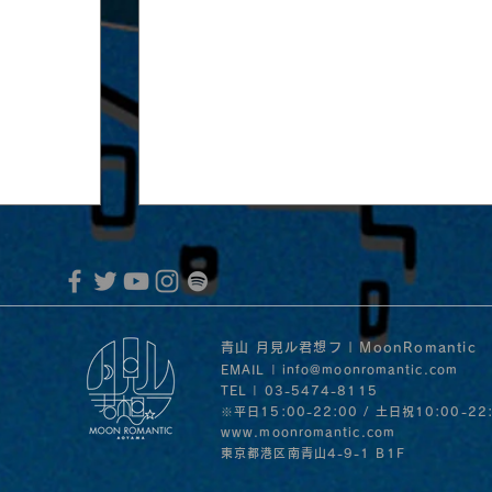
青山 月見ル君想フ | MoonRomantic
EMAIL |
info@moonromantic.com
TEL | 03-5474-8115
※平日15:00-22:00 / 土日祝10:00-22
www.moonromantic.com
​東京都港区南青山4-9-1 B1F
MoonRomantic Channel1周年記念L
音」の