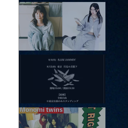
アコースティックviolence POPとテニスコーツ」
2026.08.11 |【観覧】夜）月見ル君想フpre. Sugar Shock
2026.08.12 |【観覧】田澤孝介 ソロワンマン 「Ballad Box 2026」