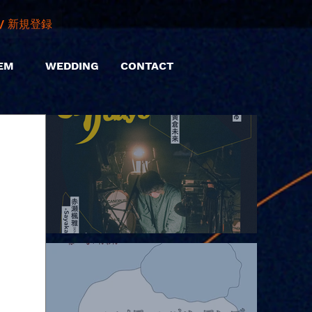
/ 新規登録
EM
WEDDING
CONTACT
2026.08.06 |【観覧】hamachiまつり2026２days-月見ル君想フ編
②