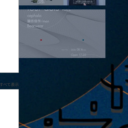
2026.08.15 |【観覧】昼）月見ルpre.『POLYHEDRON』
2026.08.16 |【観覧】夜）four dots vol.2
すべて表示