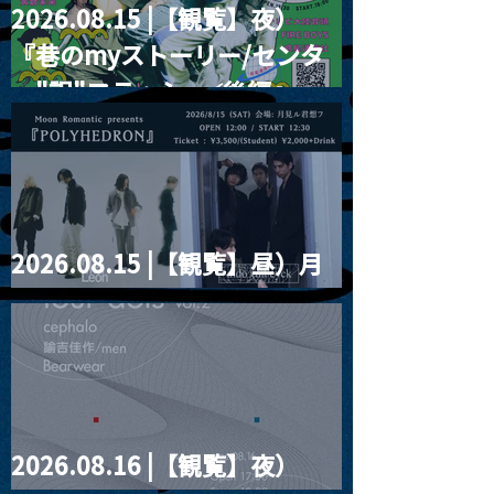
2026.08.15 |【観覧】夜）
『巷のmyストーリー/センタ
ー"訳"フラッシュ⚡️後編』
2026.08.15 |【観覧】昼）月
見ルpre.『POLYHEDRON』
2026.08.16 |【観覧】夜）