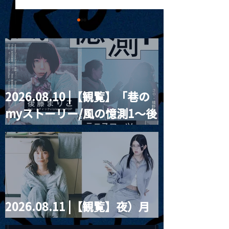
2026.08.10 |【観覧】「巷の
MoonRomantic
2021.03.20夜
myストーリー/風の憶測1～後
Channel1周年記念Live
『Payrin’s 桜
誕祭「卍解・千
藤まりこアコースティック
餅」』
violence POPとテニスコー
ツ」
2026.08.11 |【観覧】夜）月
見ル君想フpre. Sugar Shock