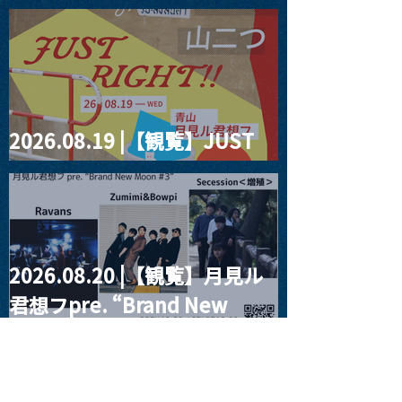
four dots vol.2
2026.08.19 |【観覧】JUST
RIGHT!! vol.27
2026.08.20 |【観覧】月見ル
君想フpre. “Brand New
Moon #3”