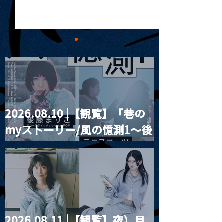
2026.08.10 |【観覧】「巷の
MoonRomantic
2021.03.20夜
myストーリー/風の憶測1～後
Channel1周年記念Live
『Payrin’s 桜
誕祭「卍解・千
藤まりこアコースティック
餅」』
violence POPとテニスコー
ツ」
2026.08.11 |【観覧】夜）月