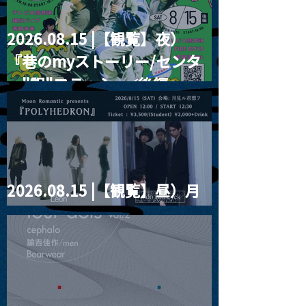
2026.08.15 |【観覧】夜）
『巷のmyストーリー/センタ
ー"訳"フラッシュ⚡️後編』
2026.08.15 |【観覧】昼）月
見ルpre.『POLYHEDRON』