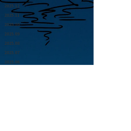
2025.12
2025.11
2025.10
2025.09
2025.08
2025.07
2025.06
2025.05
2025.04
2025.03
2025.02
2025.01
青山 月見ル君想フ | MoonRomantic
2024.12
EMAIL |
info@moonromantic.com
2024.11