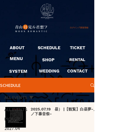
ログイン / 新規登録
ABOUT
SCHEDULE
TICKET
MENU
SHOP
RENTAL
SYSTEM
WEDDING
CONTACT
SCHEDULE
ALL EVENTS
ALL EVENTS
2025.07.19 昼） |【観覧】白昼夢-月
ノ下暴音祭-
PICK UP
2027.04