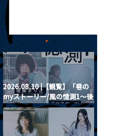
2026.08.10 |【観覧】「巷の
2026.01.06 |
2026.01.05 |【観覧】
myストーリー/風の憶測1～後
maintenance
『新春月見ル新年会-類型
伝説-』
藤まりこアコースティック
violence POPとテニスコー
ツ」