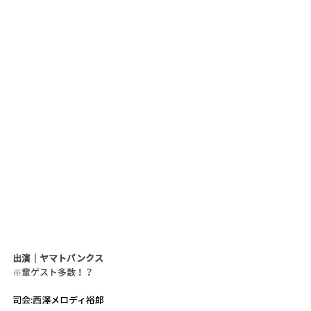
出演｜ヤマトパンクス
※輩ゲスト多数！？
司会:西澤メロディ裕郎