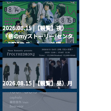
RIGHT!! vol.26
2026.08.15 |【観覧】夜）
『巷のmyストーリー/センタ
ー"訳"フラッシュ⚡️後編』
2026.08.15 |【観覧】昼）月
見ルpre.『POLYHEDRON』