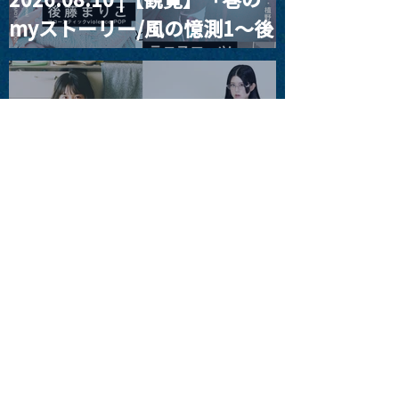
myストーリー/風の憶測1～後
藤まりこアコースティック
violence POPとテニスコー
ツ」
2026.08.11 |【観覧】夜）月
見ル君想フpre. Sugar Shock
2026.08.12 |【観覧】田澤孝
介 ソロワンマン 「Ballad Box
2026」