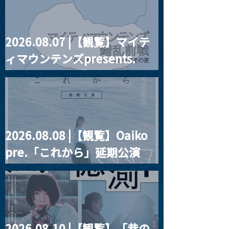
2026.08.07 |【観覧】マイテ
MoonRomantic
2021.03.09 
ィマウンテンズpresents.
Channel1周年記念Live
信】himarz (
“HALL-IN-ONE”
2026.08.08 |【観覧】Oaiko
pre.「これから」延期公演
Blurred City Lights × 17歳
とベルリンの壁
2026.08.10 |【観覧】「巷の