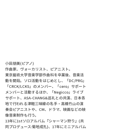
小田朋美(ピアノ)
作曲家、ヴォーカリスト、ピアニスト。
東京藝術大学音楽学部作曲科を卒業後、音楽活
動を開始。ソロ活動をはじめとし、「DC/PRG」
「CRCK/LCKS」のメンバー、「cero」サポート
メンバーと活動するほか、「Negicco」ライブ
サポート、ASA-CHANG&巡礼との共演、日本各
地で行われる津軽三味線の名手・高橋竹山の演
奏会ピアニストや、CM、ドラマ、映画などの映
像音楽制作も行う。
13年に1stソロアルバム『シャーマン狩り』(共
同プロデュース:菊地成孔)、17年にミニアルバム