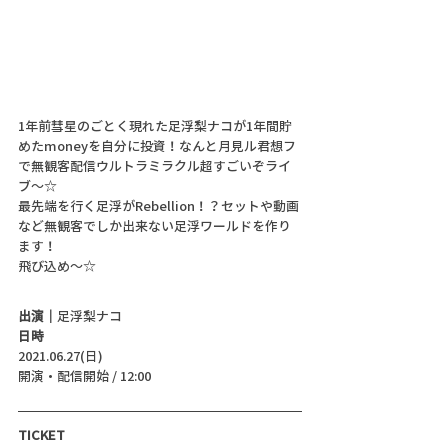
1年前彗星のごとく現れた足浮梨ナコが1年間貯
めたmoneyを自分に投資！なんと月見ル君想フ
で無観客配信ウルトラミラクル超すごいぞライ
ブ〜☆
最先端を行く足浮がRebellion！？セットや動画
など無観客でしか出来ない足浮ワールドを作り
ます！
飛び込め〜☆
出演｜
足浮梨ナコ
日時
2021.06.27(日)
開演・配信開始 / 12:00 
TICKET