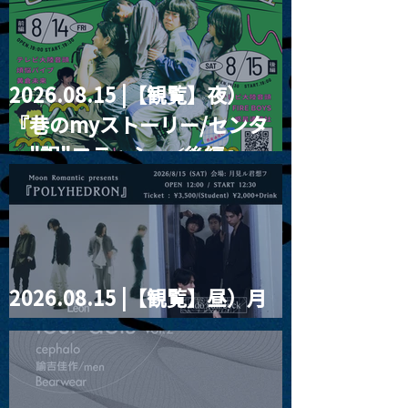
2026.08.15 |【観覧】夜）
『巷のmyストーリー/センタ
ー"訳"フラッシュ⚡️後編』
2026.08.15 |【観覧】昼）月
見ルpre.『POLYHEDRON』