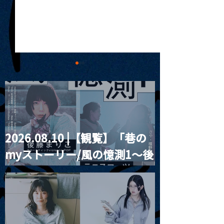
2026.08.10 |【観覧】「巷の
MoonRomantic
月見ルの名物メニュー、
myストーリー/風の憶測1～後
Channel1周年記
台湾のソウルフード魯肉
飯。話題のあの味が真空
藤まりこアコースティック
パックになって登場！
violence POPとテニスコー
ツ」