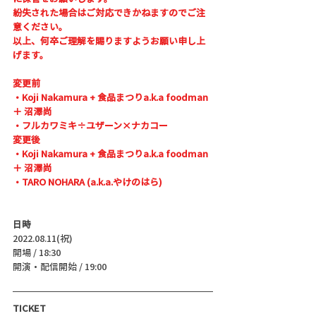
紛失された場合はご対応できかねますのでご注
意ください。
以上、何卒ご理解を賜りますようお願い申し上
げます。
変更前
・Koji Nakamura + 食品まつりa.k.a foodman 
＋ 沼澤尚
・フルカワミキ÷ユザーン×ナカコー
変更後
・Koji Nakamura + 食品まつりa.k.a foodman 
＋ 沼澤尚
・TARO NOHARA (a.k.a.やけのはら)
日時
2022.08.11(祝)
開場 / 18:30
開演・配信開始 / 19:00 
TICKET