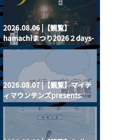
2026.08.06 |【観覧】
MoonRomantic
2021.03.20夜
hamachiまつり2026２days-
Channel1周年記念Live
『Payrin’s 桜
誕祭「卍解・千
月見ル君想フ編②
餅」』
2026.08.07 |【観覧】マイテ
ィマウンテンズpresents.
“HALL-IN-ONE”