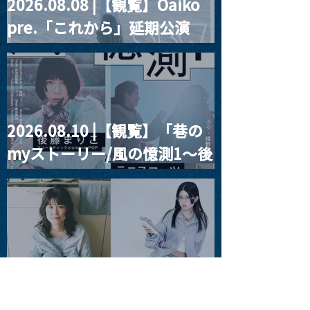
2026.08.08 |【観覧】Oaiko
pre.「これから」延期公演
Blurred City Lights × 17歳
とベルリンの壁
2026.08.10 |【観覧】「巷の
myストーリー/風の憶測1～後
藤まりこアコースティック
violence POPとテニスコー
ツ」
2026.08.11 |【観覧】夜）月
見ル君想フpre. Sugar Shock