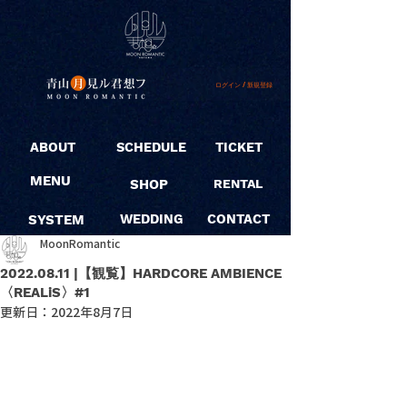
ログイン / 新規登録
ABOUT
SCHEDULE
TICKET
MENU
SHOP
RENTAL
SYSTEM
WEDDING
CONTACT
MoonRomantic
2022.08.11 |【観覧】HARDCORE AMBIENCE
〈REALiS〉#1
更新日：
2022年8月7日