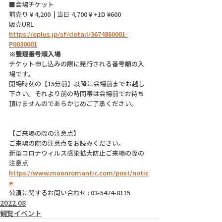
■会場チケット
前売り ¥ 4,200  | 当日 4,700 ¥ +1D ¥600
販売URL 
https://eplus.jp/sf/detail/3674860001-
P0030001
※整理番号順入場
チケット申し込みの際に発行される番号順の入
場です。
開場時刻の【15分前】以降に会場前までお越し
下さい。それより前の時間帯は会場前でお待ち
頂けませんのであらかじめご了承ください。
【ご来場の際の注意点】
ご来場の際の注意点をお読みください。
新型コロナウィルス感染拡大防止ご来場の際の
注意点
https://www.moonromantic.com/post/notic
e
公演に関するお問い合わせ : 03-5474-8115
2022.08
観覧イベント