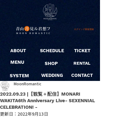
ログイン / 新規登録
ABOUT
SCHEDULE
TICKET
MENU
SHOP
RENTAL
SYSTEM
WEDDING
CONTACT
MoonRomantic
2022.09.23 |【観覧＋配信】MONARI
WAKITA6th Anniversary Live- SEXENNIAL
CELEBRATION! -
更新日：
2022年9月13日