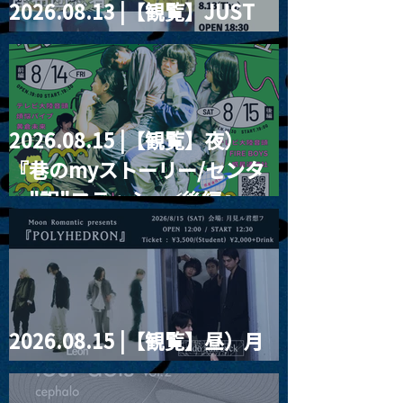
2026.08.13 |【観覧】JUST
RIGHT!! vol.26
2026.08.15 |【観覧】夜）
『巷のmyストーリー/センタ
ー"訳"フラッシュ⚡️後編』
2026.08.15 |【観覧】昼）月
見ルpre.『POLYHEDRON』