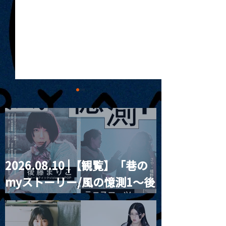
2026.08.10 |【観覧】「巷の
MoonRomantic
2021.03.09 
myストーリー/風の憶測1～後
Channel1周年記念Live
信】himarz (
藤まりこアコースティック
violence POPとテニスコー