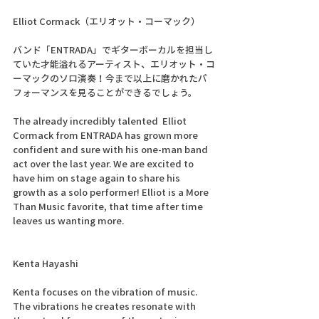
Elliot Cormack（エリオット・コーマック）
バンド「ENTRADA」でギターボーカルを担当し
ていた才能溢れるアーティスト、エリオット・コ
ーマックのソロ演奏！今まで以上に磨かれたパ
フォーマンスを見ることができるでしょう。
The already incredibly talented  Elliot 
Cormack from ENTRADA has grown more 
confident and sure with his one-man band 
act over the last year. We are excited to 
have him on stage again to share his 
growth as a solo performer! Elliot is a More 
Than Music favorite, that time after time 
leaves us wanting more.
Kenta Hayashi
Kenta focuses on the vibration of music. 
The vibrations he creates resonate with 