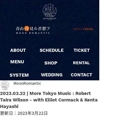
ログイン / 新規登録
ABOUT
SCHEDULE
TICKET
MENU
SHOP
RENTAL
SYSTEM
WEDDING
CONTACT
MoonRomantic
2023.03.22 | More Tokyo Music : Robert
Taira Wilson - with Elliot Cormack & Kenta
Hayashi
更新日：
2023年3月22日