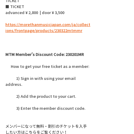
TICKET
■ TICKET
advanced ¥ 2,800  | door ¥ 3,500 
https://morethanmusicjapan.com/ja/collect
ions/frontpage/products/230322mtmmr
MTM Member’s Discount Code: 230201MR
      How to get your free ticket as a member:
            1) Sign in with using your email 
address.
            2) Add the product to your cart.  
            3) Enter the member discount code.
メンバーになって無料・割引のチケットを入手
したい方はこちらをご覧ください！