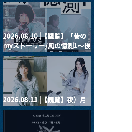
2026.08.10 |【観覧】「巷の
MoonRomantic
2021.03.20夜
myストーリー/風の憶測1～後
Channel1周年記念Live
『Payrin’s 桜
誕祭「卍解・千
藤まりこアコースティック
餅」』
violence POPとテニスコー
ツ」
2026.08.11 |【観覧】夜）月
見ル君想フpre. Sugar Shock